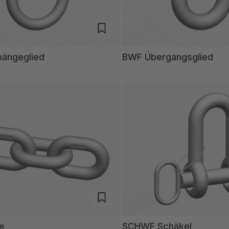
ängeglied
BWF Übergangsglied
e
SCHWF Schäkel