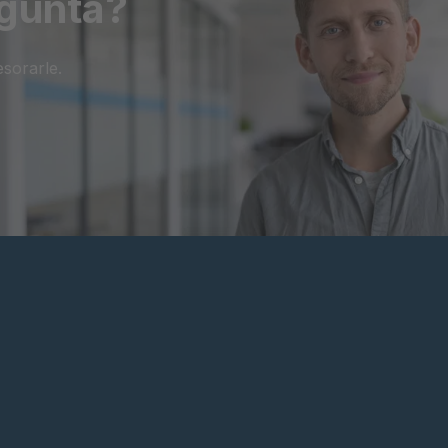
egunta?
sorarle.