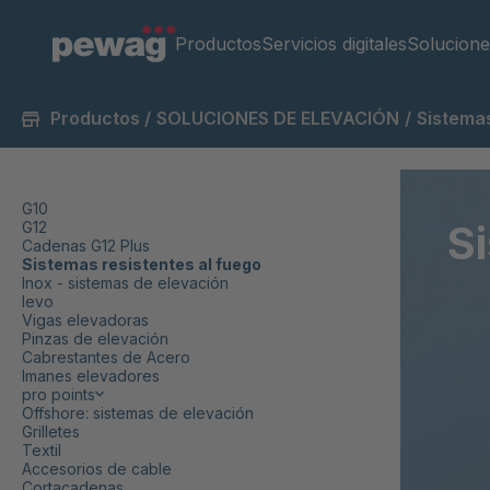
Productos
Servicios digitales
Solucione
Productos
/
SOLUCIONES DE ELEVACIÓN
/
Sistemas
G10
S
G12
Cadenas G12 Plus
Sistemas resistentes al fuego
Inox - sistemas de elevación
levo
Vigas elevadoras
Pinzas de elevación
Cabrestantes de Acero
Imanes elevadores
pro points
Offshore: sistemas de elevación
Grilletes
Textil
Accesorios de cable
Cortacadenas