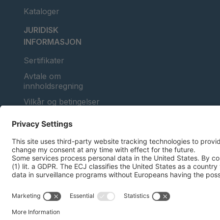
Kataloger
JURIDISK
INFORMASJON
Sertifikater
Avtale om
innholdsregning
Vilkår og betingelser
Personvernerklæring
Administrasjon av
informasjonskapsler
Avtrykk