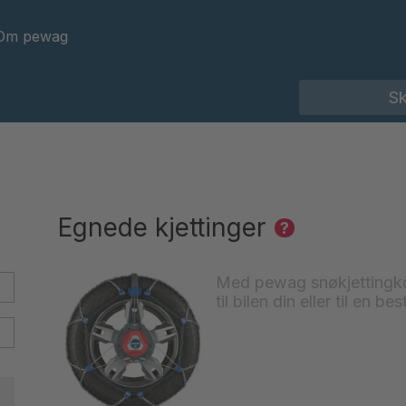
Om pewag
Egnede kjettinger
?
Med pewag snøkjettingkon
til bilen din eller til en 