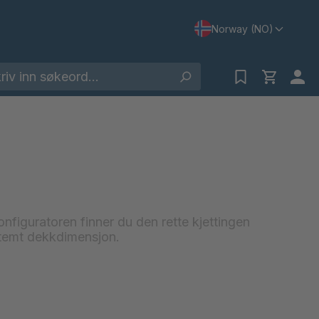
Norway (NO)
figuratoren finner du den rette kjettingen
bestemt dekkdimensjon.