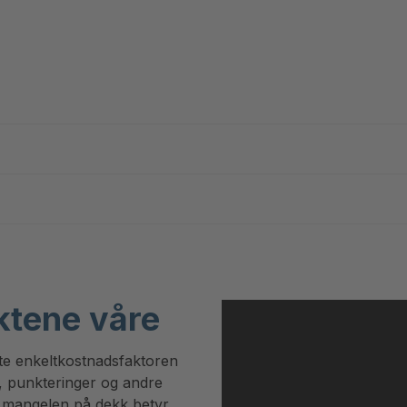
ktene våre
ste enkeltkostnadsfaktoren
t, punkteringer og andre
 mangelen på dekk betyr