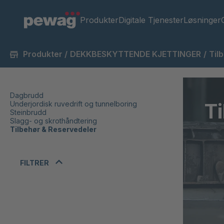
Produkter
Digitale Tjenester
Løsninger
Produkter
/
DEKKBESKYTTENDE KJETTINGER
/
Til
Dagbrudd
T
Underjordisk ruvedrift og tunnelboring
Steinbrudd
Slagg- og skrothåndtering
Tilbehør & Reservedeler
FILTRER