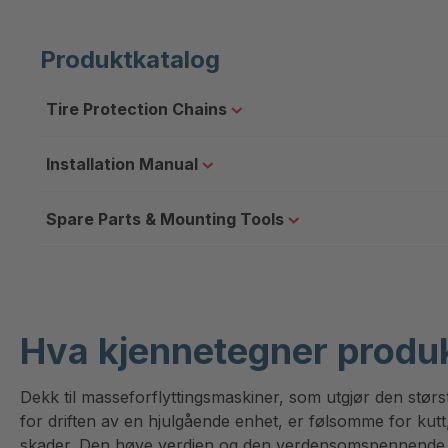
Produktkatalog
Tire Protection Chains
Installation Manual
Spare Parts & Mounting Tools
Hva kjennetegner produ
Dekk til masseforflyttingsmaskiner, som utgjør den stør
for driften av en hjulgående enhet, er følsomme for kut
skader. Den høye verdien og den verdensomspennende