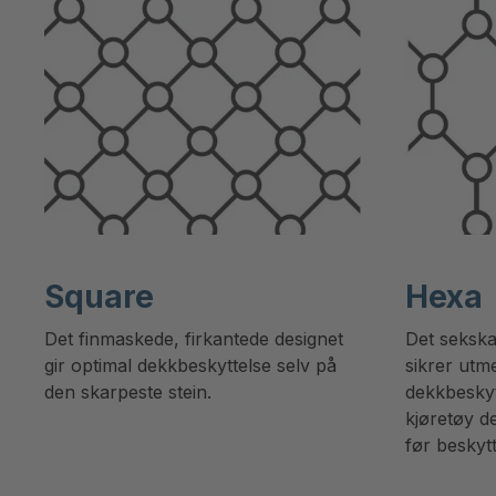
Square
Hexa
Det finmaskede, firkantede designet
Det sekska
gir optimal dekkbeskyttelse selv på
sikrer utme
den skarpeste stein.
dekkbeskytt
kjøretøy d
før beskytt