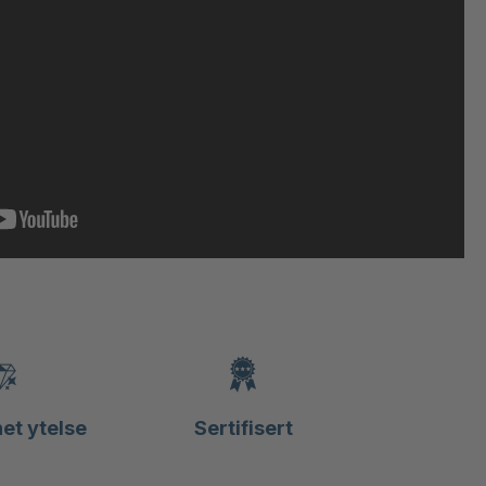
et ytelse
Sertifisert