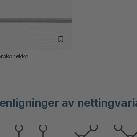
brakonøkkel
ligninger av nettingvar