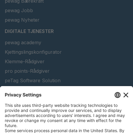
pewag Bærekraft
pewag Jobb
pewag Nyheter
DIGITALE TJENESTER
pewag academy
Kjettingslingskonfigurator
Klemme-Rådgiver
pro points-Rådgiver
peTag Software Solution
Konfigurator for løftebjelke
Konfigurator for snøkjeder - Bedriftskunder
Finn skogbruksprodukter
Kataloger
JURIDISK INFORMASJON