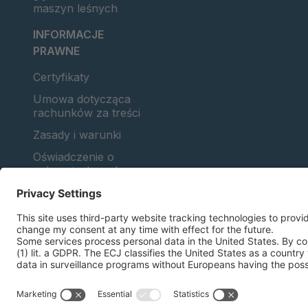
maszyn leśnych
INFORMACJE
PRAWNE
Certyfikaty
Umowa dotycząca
rachunków za treści
Zasady i warunki
Oświadczenie o
ochronie danych
osobowych
Zarządzanie plikami
cookie
Nadruk