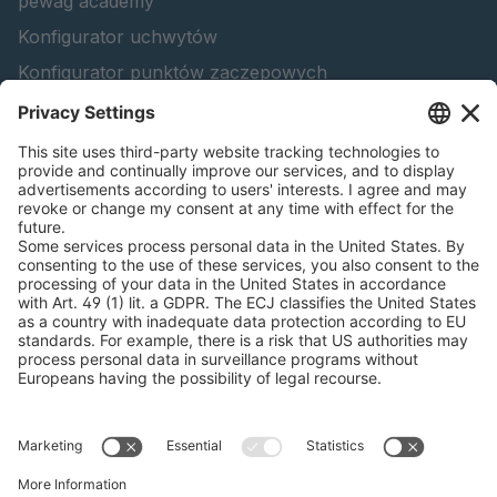
pewag academy
Konfigurator uchwytów
Konfigurator punktów zaczepowych
peTag Software
Konfigurator belki podnoszącej
Konfigurator łańcuchów oraz gąsienic na koła maszyn
leśnych
INFORMACJE PRAWNE
Certyfikaty
Umowa dotycząca rachunków za treści
Zasady i warunki
Oświadczenie o ochronie danych osobowych
Zarządzanie plikami cookie
Nadruk