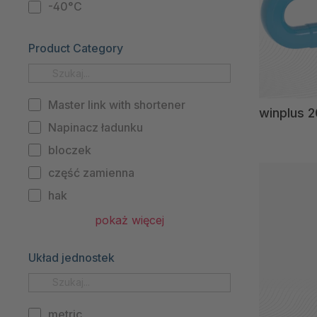
-40°C
Product Category
Master link with shortener
winplus 
Napinacz ładunku
bloczek
część zamienna
hak
ogniwo główne
pokaż więcej
okucia
Układ jednostek
skracacz
zmontowane systemy
łańcuch
metric