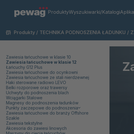
Produkty
Wyszukiwarki/Katalogi
Aplika
Produkty
/
TECHNIKA PODNOSZENIA ŁADUNKU
/
Z
Zawiesia łańcuchowe w klasie 10
Z
Zawiesia łańcuchowe w klasie 12
Łańcuchy G12 Plus
Zawiesia łańcuchowe do ocynkowni
Zawiesia łańcuchowe ze stali nierdzewnej
Haki sterowane radiowo LEVO
Belki rozporowe oraz trawersy
Uchwyty do podnoszenia blach
Wciągarki Stalowe
Magnesy do podnoszenia ładunków
Punkty zaczepowe do podnoszenia
Zawiesia łańcuchowe do branży Offshore
Szakle
Zawiesia tekstylne
Akcesoria do zawiesi linowych
Maszyny do cięcia łańcuchów