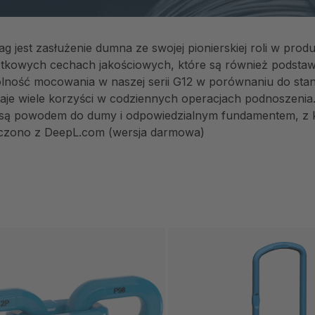
g jest zasłużenie dumna ze swojej pionierskiej roli w pr
jątkowych cechach jakościowych, które są również pods
lność mocowania w naszej serii G12 w porównaniu do st
aje wiele korzyści w codziennych operacjach podnoszenia.
są powodem do dumy i odpowiedzialnym fundamentem, z kt
czono z DeepL.com (wersja darmowa)