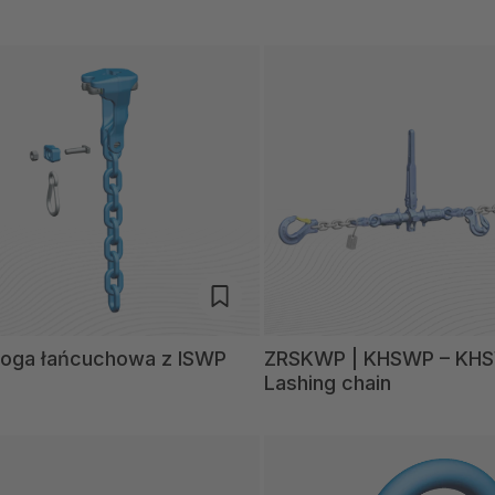
ga łańcuchowa z ISWP
ZRSKWP | KHSWP – KH
Lashing chain