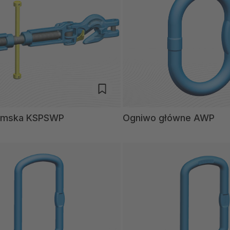
zymska KSPSWP
Ogniwo główne AWP