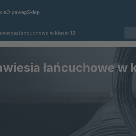
cje
O pewag
Sklep
awiesia łańcuchowe w klasie 12
awiesia łańcuchowe w k