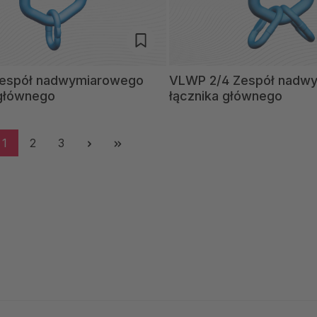
espół nadwymiarowego
VLWP 2/4 Zespół nadw
 głównego
łącznika głównego
1
2
3