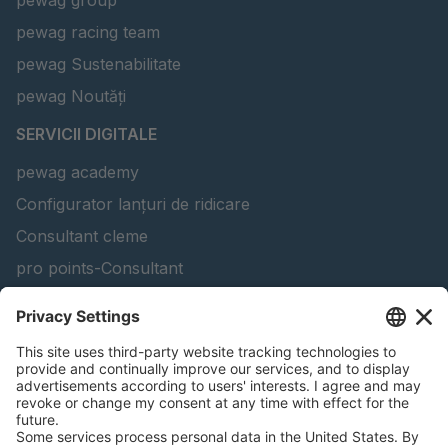
pewag group
pewag racing team
pewag Sustenabilitate
pewag Noutăți
SERVICII DIGITALE
pewag academy
Configurator lanțuri de ridicare
Consultant cleme
pro points-Consultant
Soluția software peTAG
Configurator grinzi de ridicare
Configurator lanț de zăpadă
Găsiți produse forestiere
INFORMAȚII JURIDICE