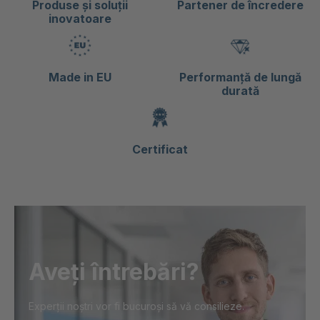
Produse și soluții
Partener de încredere
inovatoare
Made in EU
Performanță de lungă
durată
Certificat
Aveți întrebări?
Experții noștri vor fi bucuroși să vă consilieze.