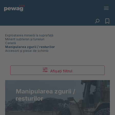
Exploatarea minieră la suprafață
Minerit subteran și tuneluri
Carieră
Manipularea zgurii / resturilor
Accesorii și piese de schimb
Afișați filtrul
Manipularea zgurii /
resturilor