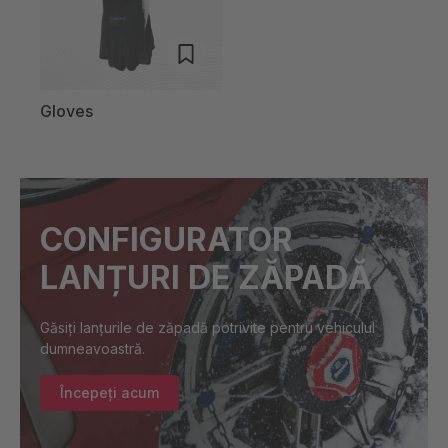
Gloves
CONFIGURATOR
LANȚURI DE ZĂPADĂ
Găsiți lanțurile de zăpadă potrivite pentru vehiculul
dumneavoastră.
Începeți acum