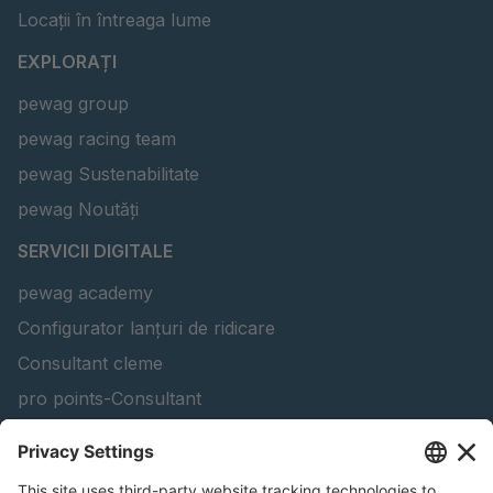
Locații în întreaga lume
EXPLORAȚI
pewag group
pewag racing team
pewag Sustenabilitate
pewag Noutăți
SERVICII DIGITALE
pewag academy
Configurator lanțuri de ridicare
Consultant cleme
pro points-Consultant
Soluția software peTAG
Configurator grinzi de ridicare