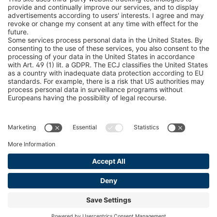
Configurator lanț de zăpadă
Găsiți produse forestiere
INFORMAȚII JURIDICE
Certificate
Acord privind factura de conținut
Termeni și condiții
Declarație privind confidențialitatea datelor
Gestionarea modulelor cookie
Imprint
© 2026 pewag International GmbH