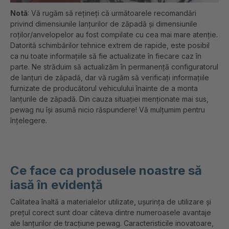
Notă
: Vă rugăm să rețineți că următoarele recomandări
privind dimensiunile lanțurilor de zăpadă și dimensiunile
roților/anvelopelor au fost compilate cu cea mai mare atenție.
Datorită schimbărilor tehnice extrem de rapide, este posibil
ca nu toate informațiile să fie actualizate în fiecare caz în
parte. Ne străduim să actualizăm în permanență configuratorul
de lanțuri de zăpadă, dar vă rugăm să verificați informațiile
furnizate de producătorul vehiculului înainte de a monta
lanțurile de zăpadă. Din cauza situației menționate mai sus,
pewag nu își asumă nicio răspundere! Vă mulțumim pentru
înțelegere.
Ce face ca produsele noastre să
iasă în evidență
Calitatea înaltă a materialelor utilizate, ușurința de utilizare și
prețul corect sunt doar câteva dintre numeroasele avantaje
ale lanțurilor de tracțiune pewag. Caracteristicile inovatoare,