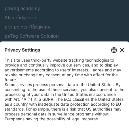
pewag academy
Klämrådgivare
pro points-Rådgivare
peTag Software Solution
Konfigurator för lyftbalkar
Snow Chain Configurator - Företagskunder
Hitta Skogprodukter
Kataloger
JURIDISK INFORMATION
Certifikat
Innehallsfakturaavtal
Villkor och bestämmelser
Dataskyddspolicy