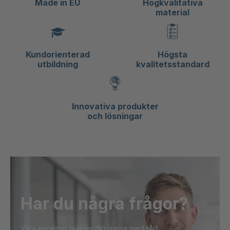
Made in EU
Högkvalitativa
material
Kundorienterad
Högsta
utbildning
kvalitetsstandard
Innovativa produkter
och lösningar
Har du några frågor?
Våra experter hjälper dig gärna med råd.