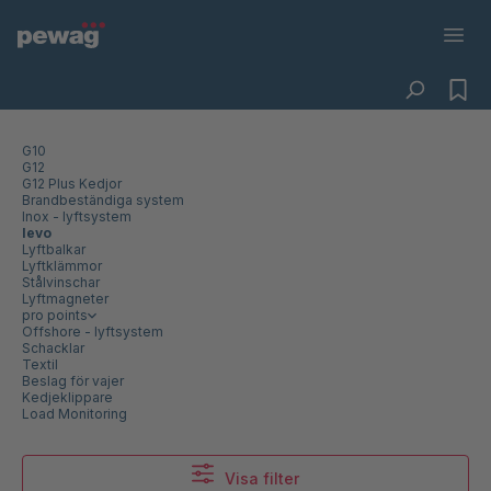
G10
G12
G12 Plus Kedjor
Brandbeständiga system
Inox - lyftsystem
levo
Lyftbalkar
Lyftklämmor
Stålvinschar
Lyftmagneter
pro points
Offshore - lyftsystem
Schacklar
Textil
Beslag för vajer
Kedjeklippare
Load Monitoring
Visa filter