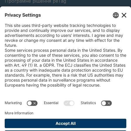
Програмне рішення peTag
Конфігуратор підйомної балки
Конфігуратор ланцюгів проти ковзання
Знайти лісопродукцію
Каталоги
ЮРИДИЧНА ІНФОРМАЦІЯ
Сертифікати
Угода про оплату рахунків за зміст
Умови та положення
Заява про конфіденційність даних
Керування файлами cookie
Відбиток