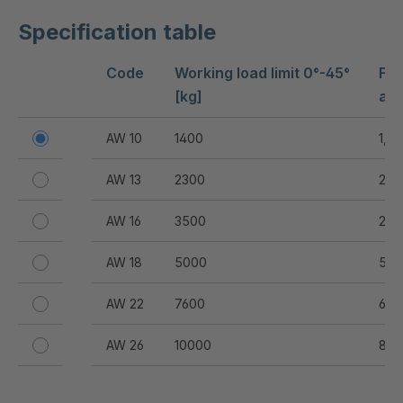
Specification table
Code
Working load limit 0°-45°
Fit
[kg]
acc
AW 10
1400
1,6
AW 13
2300
2,5
AW 16
3500
2,5
AW 18
5000
5
AW 22
7600
6
AW 26
10000
8
AW 32
14000
10