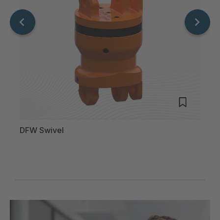
0
DFW Swivel
AWH