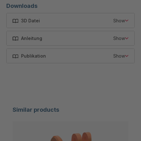
Downloads
AW 36
25100
16
3D Datei
Show
AW 45
30800
25
AW 50
40000
32
Anleitung
Show
AW 56
64000
32
Publikation
Show
AW 72
85000
50
Similar products