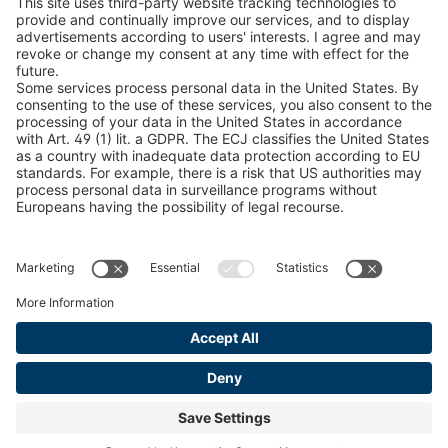
Знайти лісопродукцію
Каталоги
ЮРИДИЧНА ІНФОРМАЦІЯ
Сертифікати
Угода про оплату рахунків за зміст
Умови та положення
Заява про конфіденційність даних
Керування файлами cookie
Відбиток