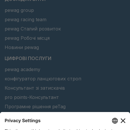
pewag group
pewag racing team
pewag Сталий розвиток
pewag Робочі місця
Новини pewag
ЦИФРОВІ ПОСЛУГИ
pewag academy
конфігуратор ланцюгових строп
Консультант зі затискачів
pro points-Консультант
Програмне рішення peTag
Конфігуратор підйомної балки
Конфігуратор ланцюгів проти ковзання