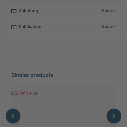
AW 50
40000
32
Anleitung
Show
AW 56
64000
32
Publikation
Show
AW 72
85000
50
Similar products