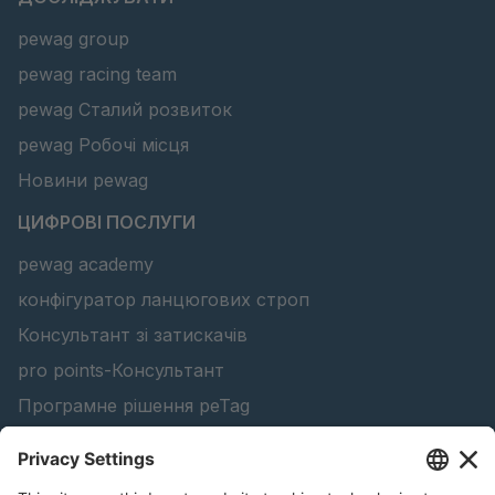
pewag group
pewag racing team
pewag Сталий розвиток
pewag Робочі місця
Новини pewag
ЦИФРОВІ ПОСЛУГИ
pewag academy
конфігуратор ланцюгових строп
Консультант зі затискачів
pro points-Консультант
Програмне рішення peTag
Конфігуратор підйомної балки
Конфігуратор ланцюгів проти ковзання