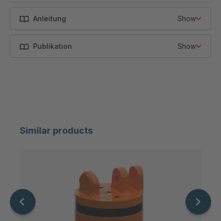
AW 50
40000
32
Anleitung
Show
AW 56
64000
32
Publikation
Show
AW 72
85000
50
Similar products