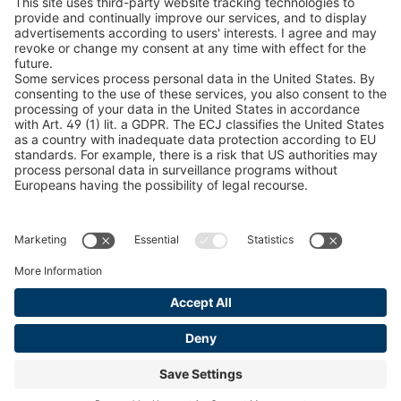
Знайти лісопродукцію
Каталоги
ЮРИДИЧНА ІНФОРМАЦІЯ
Сертифікати
Угода про оплату рахунків за зміст
Умови та положення
Заява про конфіденційність даних
Керування файлами cookie
Відбиток