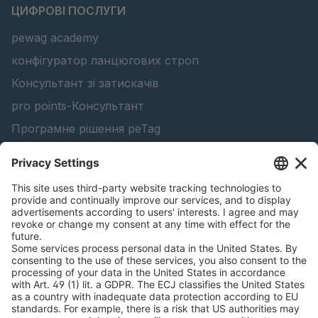
ЦИФРОВІ ПОСЛУГИ
pewag academy
конфігуратор ланцюгових строп
Консультант зі затискачів
pro points-Консультант
Програмне рішення peTag
Конфігуратор підйомної балки
Конфігуратор ланцюгів проти ковзання
Знайти лісопродукцію
Каталоги
ЮРИДИЧНА ІНФОРМАЦІЯ
Сертифікати
Угода про оплату рахунків за зміст