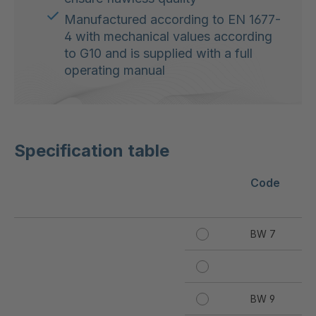
Manufactured according to EN 1677-
4 with mechanical values according
to G10 and is supplied with a full
operating manual
Specification table
Code
Wo
[k
BW 7
10
B
BW 9
19