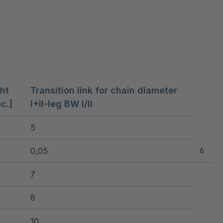
ht
Transition link for chain diameter
c.]
I+II-leg BW I/II
5
6
0,05
7
8
10