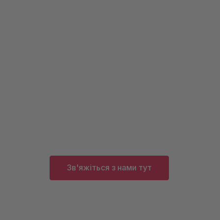
У вас є запитанн
Наші фахівці з радістю проконсультують в
Зв'яжіться з нами тут