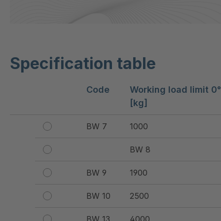
Specification table
Code
Working load limit 0
[kg]
BW 7
1000
BW 8
BW 9
1900
BW 10
2500
BW 13
4000