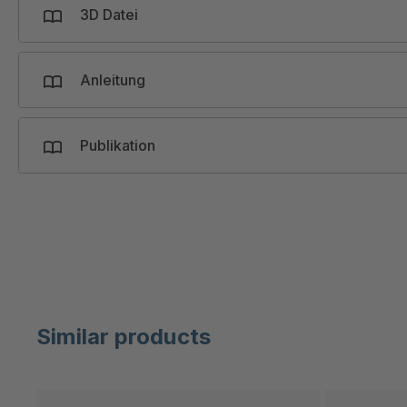
3D Datei
BW 45
42400
45
BW 50
64000
Anleitung
Publikation
Similar products