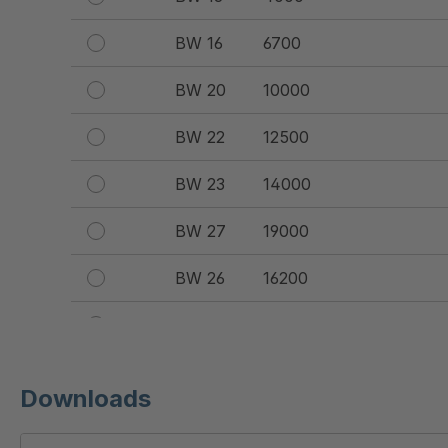
BW 16
6700
BW 20
10000
BW 22
12500
BW 23
14000
BW 27
19000
BW 26
16200
BW 32
26500
BW 40
40400
Downloads
BW 36
31000