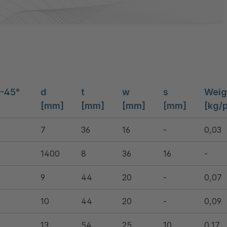
°-45°
d
t
w
s
Weig
[mm]
[mm]
[mm]
[mm]
[kg/p
7
36
16
-
0,03
1400
8
36
16
-
9
44
20
-
0,07
10
44
20
-
0,09
13
54
25
10
0,17