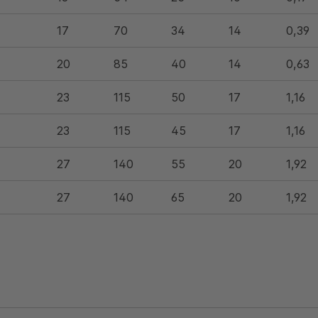
17
70
34
14
0,39
20
85
40
14
0,63
23
115
50
17
1,16
23
115
45
17
1,16
27
140
55
20
1,92
27
140
65
20
1,92
33
150
70
26
3,16
40
170
80
-
4,12
36
170
75
-
4,35