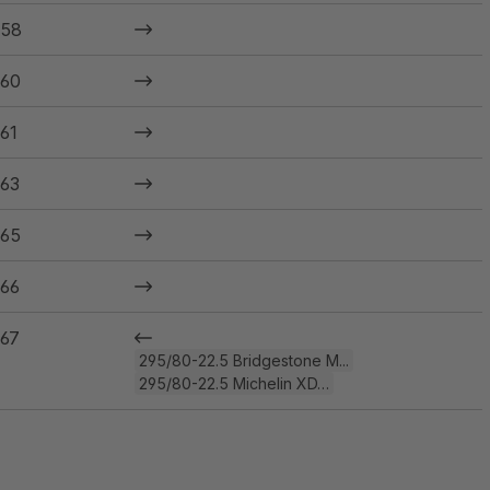
58
60
61
63
65
66
67
295/80-22.5 Bridgestone M...
295/80-22.5 Michelin XD…
68
69