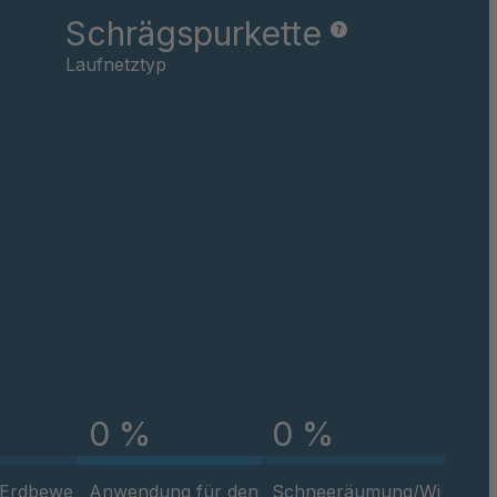
Schrägspurkette
Laufnetztyp
0 %
0 %
/Erdbewe
Anwendung für den
Schneeräumung/Wi