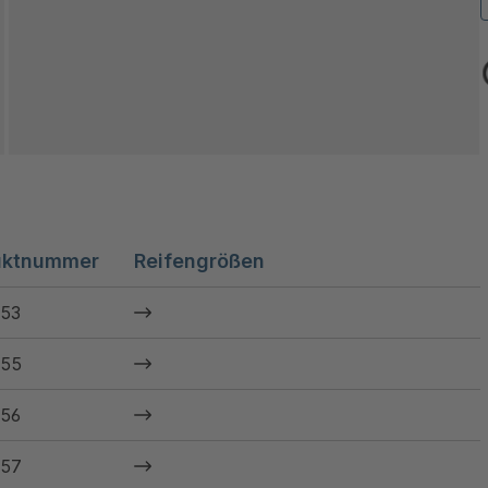
uktnummer
Reifengrößen
53
55
56
57