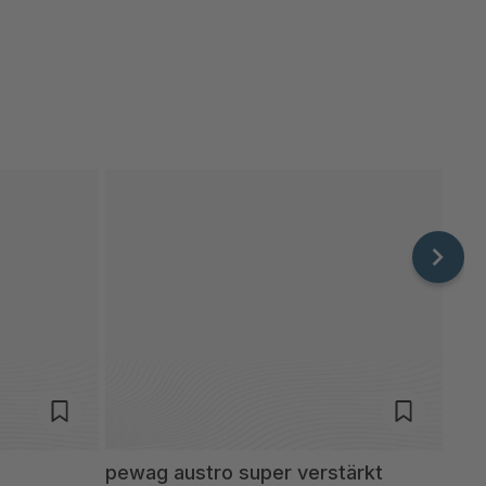
pewag austro super verstärkt
pew