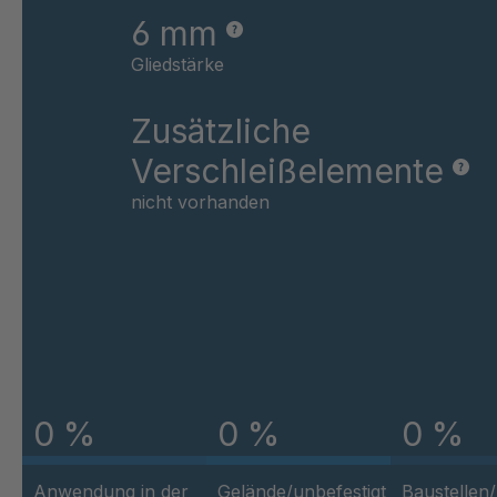
6 mm
Gliedstärke
Zusätzliche
Verschleißelemente
nicht vorhanden
0 %
0 %
0 %
Anwendung in der
Gelände/unbefestigt
Baustellen