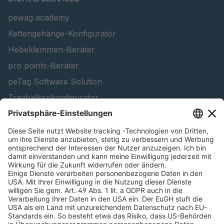
pewag academy
Kettengehänge-Konfigurator
Hebeklemmen-Berater
pro points-Berater
peTag Software Solution
Tragbalkenkonfigurator
Schneekettenkonfigurator - Firmenkunden
Schneekettenkonfigurator - Privatkunden
Forstprodukt finden
Kataloge
RECHTLICHE INFORMATIONEN
Zertifikate
Bildnutzungsvereinbarung