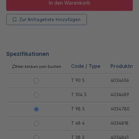
In den Warenkorb
Zur Anfrageliste hinzufügen
Spezifikationen
Code / Type
Produktnu
Hier klicken zum Suchen
T 90 5
4034656
T 104 5
4034689
T 98 5
4034780
T 68 4
4034818
T 38 3
4034841