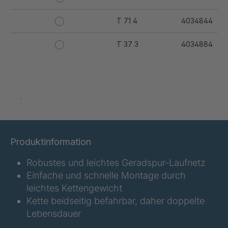
T 71 4
4034844
T 37 3
4034884
T 44 3
4034885
T 50 4
4034886
.
T 56 4
4034887
T 59 4
4034888
Produktinformation
T 62 3
4034889
Robustes und leichtes Geradspur-Laufnetz
Einfache und schnelle Montage durch
T 77 5
4034890
leichtes Kettengewicht
Kette beidseitig befahrbar, daher doppelte
T 79 5
4034891
Lebensdauer