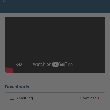
aft
T 84 5
4034965
T 64 5
4034976
T 79 4
4035058
T 103 5
4035059
T 115 5
4035162
T 45 3
4035803
T 52 3
4035805
T 06247
4035807
Downloads
T 57 4
4035809
Anleitung
Download
T 06257
4035810