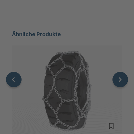
T 85 4
4035814
T 06274
4035822
Ähnliche Produkte
T 76 4
4037178
T 10151
4037184
T 12724
4037776
T 70 4
4037805
T 80 4
4037841
T 18879
4039372
T 19867
4039572
T 3050
4040342