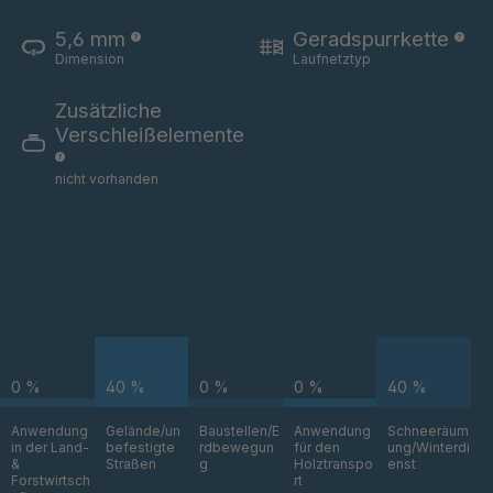
T 83 4
4034892
5,6 mm
Geradspurrkette
T 88 4
4034893
Dimension
Laufnetztyp
Zusätzliche
T 105 5
4034894
Verschleißelemente
T 107 5
4034895
nicht vorhanden
T 106 5
4034896
T 114 5
4034898
T 117 5
4034899
T 84 4
4034926
0 %
40 %
0 %
0 %
40 %
T 53 3
4034928
Anwendung
Gelände/un
Baustellen/E
Anwendung
Schneeräum
in der Land-
befestigte
rdbewegun
für den
ung/Winterdi
T 51 3
4034964
&
Straßen
g
Holztranspo
enst
Forstwirtsch
rt