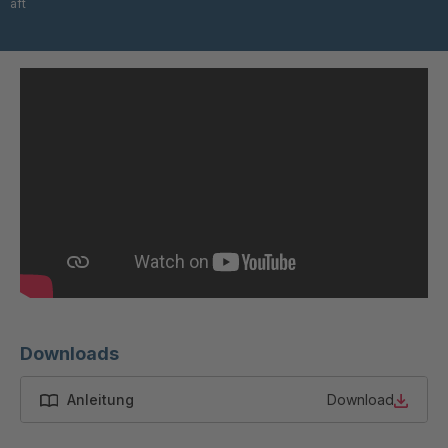
aft
T 84 5
4034965
T 64 5
4034976
T 79 4
4035058
T 103 5
4035059
T 115 5
4035162
T 45 3
4035803
T 52 3
4035805
T 06247
4035807
Downloads
T 57 4
4035809
Anleitung
Download
T 06257
4035810