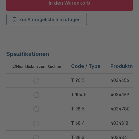
In den Warenkorb
Zur Anfrageliste hinzufügen
Spezifikationen
Code / Type
Produktnu
Hier klicken zum Suchen
T 90 5
4034656
T 104 5
4034689
T 98 5
4034780
T 68 4
4034818
T 38 3
4034841