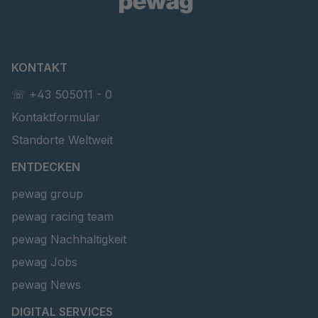
T 40465
4045263
T 58 4
4045343
KONTAKT
4045353
4045353
☏ +43 505011 - 0
T 45553
4046578
Kontaktformular
T 46265
4046674
Standorte Weltweit
ENTDECKEN
T 46949
4046819
pewag group
T 47415
4046943
pewag racing team
T 65885
4050652
pewag Nachhaltigkeit
pewag Jobs
T 69078
4051492
pewag News
T 13574
4086140
DIGITAL SERVICES