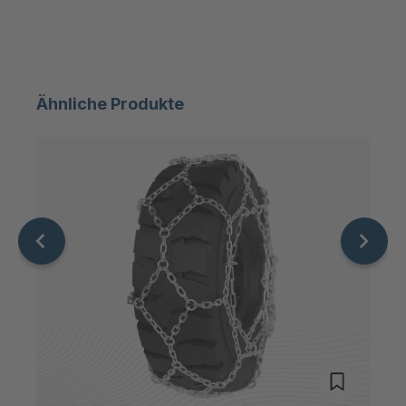
T 85 4
4035814
T 06274
4035822
Ähnliche Produkte
T 76 4
4037178
T 10151
4037184
T 12724
4037776
T 70 4
4037805
T 80 4
4037841
T 18879
4039372
T 19867
4039572
T 3050
4040342