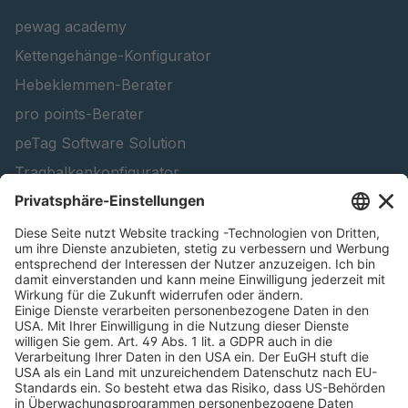
T 116 5
4087338
pewag academy
Kettengehänge-Konfigurator
Hebeklemmen-Berater
pro points-Berater
peTag Software Solution
Tragbalkenkonfigurator
Schneekettenkonfigurator - Firmenkunden
Schneekettenkonfigurator - Privatkunden
Forstprodukt finden
Kataloge
RECHTLICHE INFORMATIONEN
Zertifikate
Bildnutzungsvereinbarung