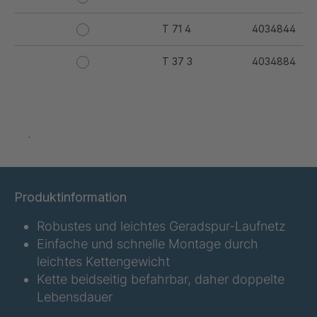
T 71 4
4034844
T 37 3
4034884
T 44 3
4034885
T 50 4
4034886
.
T 56 4
4034887
T 59 4
4034888
Produktinformation
T 62 3
4034889
Robustes und leichtes Geradspur-Laufnetz
Einfache und schnelle Montage durch
T 77 5
4034890
leichtes Kettengewicht
Kette beidseitig befahrbar, daher doppelte
T 79 5
4034891
Lebensdauer