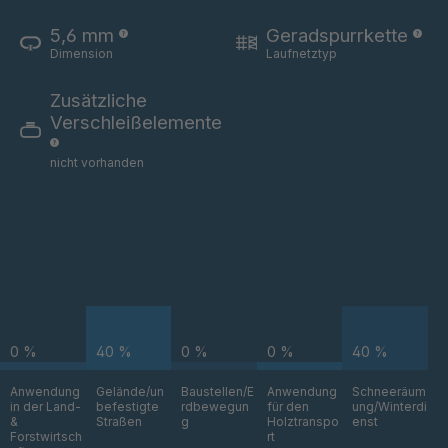
T 83 4
4034892
5,6 mm
Geradspurrkette
T 88 4
4034893
Dimension
Laufnetztyp
Zusätzliche
T 105 5
4034894
Verschleißelemente
T 107 5
4034895
nicht vorhanden
T 106 5
4034896
T 114 5
4034898
T 117 5
4034899
T 84 4
4034926
0 %
40 %
0 %
0 %
40 %
T 53 3
4034928
Anwendung
Gelände/un
Baustellen/E
Anwendung
Schneeräum
in der Land-
befestigte
rdbewegun
für den
ung/Winterdi
T 51 3
4034964
&
Straßen
g
Holztranspo
enst
Forstwirtsch
rt