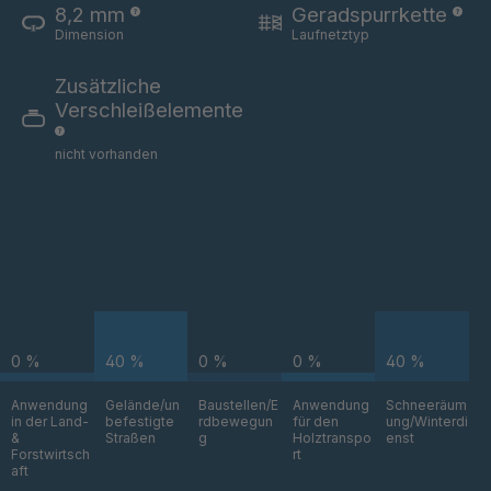
8,2 mm
Geradspurrkette
T 88 4
4034893
Dimension
Laufnetztyp
Zusätzliche
T 105 5
4034894
Verschleißelemente
T 107 5
4034895
nicht vorhanden
T 106 5
4034896
T 114 5
4034898
T 117 5
4034899
T 84 4
4034926
0 %
40 %
0 %
0 %
40 %
T 53 3
4034928
Anwendung
Gelände/un
Baustellen/E
Anwendung
Schneeräum
in der Land-
befestigte
rdbewegun
für den
ung/Winterdi
T 51 3
4034964
&
Straßen
g
Holztranspo
enst
Forstwirtsch
rt
aft
T 84 5
4034965