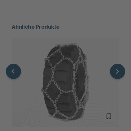
T 85 4
4035814
T 06274
4035822
Ähnliche Produkte
T 76 4
4037178
T 10151
4037184
T 12724
4037776
T 70 4
4037805
T 80 4
4037841
T 18879
4039372
T 19867
4039572
T 3050
4040342