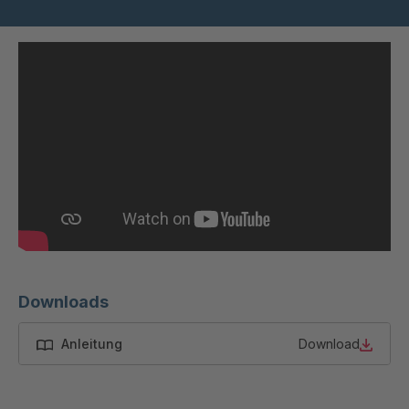
T 64 5
4034976
T 79 4
4035058
T 103 5
4035059
T 115 5
4035162
T 45 3
4035803
T 52 3
4035805
T 06247
4035807
Downloads
T 57 4
4035809
Anleitung
Download
T 06257
4035810