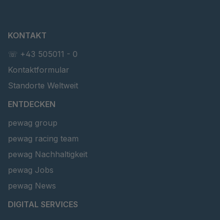
T 58 4
4045343
KONTAKT
4045353
4045353
☏ +43 505011 - 0
T 45553
4046578
Kontaktformular
T 46265
4046674
Standorte Weltweit
ENTDECKEN
T 46949
4046819
pewag group
T 47415
4046943
pewag racing team
T 65885
4050652
pewag Nachhaltigkeit
pewag Jobs
T 69078
4051492
pewag News
T 13574
4086140
DIGITAL SERVICES
T 116 5
4087338