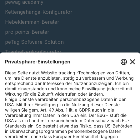
pewag academy
Kettengehänge-Konfigurator
Hebeklemmen-Berater
pro points-Berater
peTag Software Solution
Tragbalkenkonfigurator
Schneekettenkonfigurator - Firmenkunden
Schneekettenkonfigurator - Privatkunden
Forstprodukt finden
Kataloge
RECHTLICHE INFORMATIONEN
Zertifikate
Bildnutzungsvereinbarung
AGB