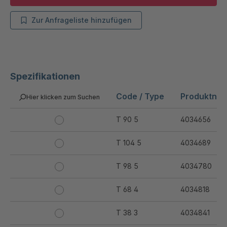
Zur Anfrageliste hinzufügen
Spezifikationen
Code / Type
Produktnu
Hier klicken zum Suchen
T 90 5
4034656
T 104 5
4034689
T 98 5
4034780
T 68 4
4034818
T 38 3
4034841