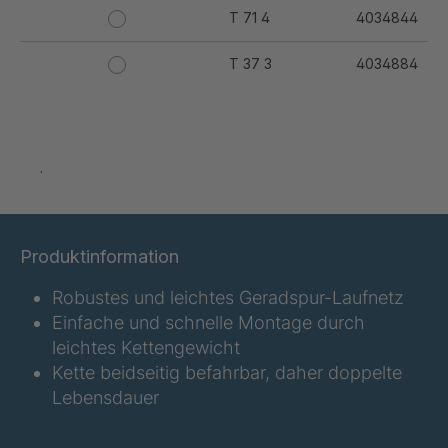
T 71 4
4034844
T 37 3
4034884
T 44 3
4034885
T 50 4
4034886
.
T 56 4
4034887
T 59 4
4034888
Produktinformation
T 62 3
4034889
Robustes und leichtes Geradspur-Laufnetz
Einfache und schnelle Montage durch
T 77 5
4034890
leichtes Kettengewicht
Kette beidseitig befahrbar, daher doppelte
T 79 5
4034891
Lebensdauer
T 83 4
4034892