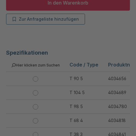
In den Warenkorb
Zur Anfrageliste hinzufügen
Spezifikationen
Code / Type
Produktnu
Hier klicken zum Suchen
T 90 5
4034656
T 104 5
4034689
T 98 5
4034780
T 68 4
4034818
T 38 3
4034841