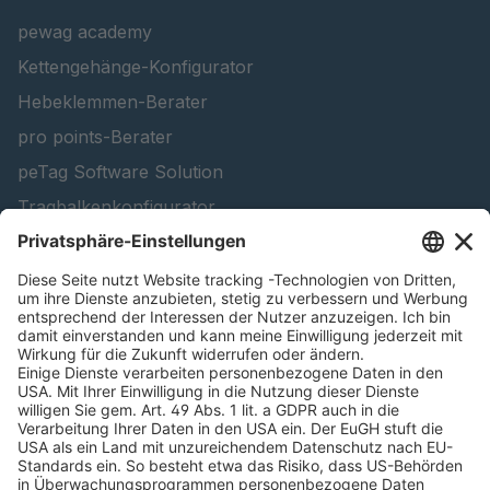
T 116 5
4087338
pewag academy
Kettengehänge-Konfigurator
Hebeklemmen-Berater
pro points-Berater
peTag Software Solution
Tragbalkenkonfigurator
Schneekettenkonfigurator - Firmenkunden
Schneekettenkonfigurator - Privatkunden
Forstprodukt finden
Kataloge
RECHTLICHE INFORMATIONEN
Zertifikate
Bildnutzungsvereinbarung