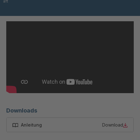
aft
T 84 5
4034965
T 64 5
4034976
T 79 4
4035058
T 103 5
4035059
T 115 5
4035162
T 45 3
4035803
T 52 3
4035805
T 06247
4035807
Downloads
T 57 4
4035809
Anleitung
Download
T 06257
4035810