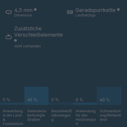
T 83 4
4034892
4,5 mm
Geradspurrkette
T 88 4
4034893
Dimension
Laufnetztyp
Zusätzliche
T 105 5
4034894
Verschleißelemente
T 107 5
4034895
nicht vorhanden
T 106 5
4034896
T 114 5
4034898
T 117 5
4034899
T 84 4
4034926
0 %
40 %
0 %
0 %
40 %
T 53 3
4034928
Anwendung
Gelände/un
Baustellen/E
Anwendung
Schneeräum
in der Land-
befestigte
rdbewegun
für den
ung/Winterdi
T 51 3
4034964
&
Straßen
g
Holztranspo
enst
Forstwirtsch
rt