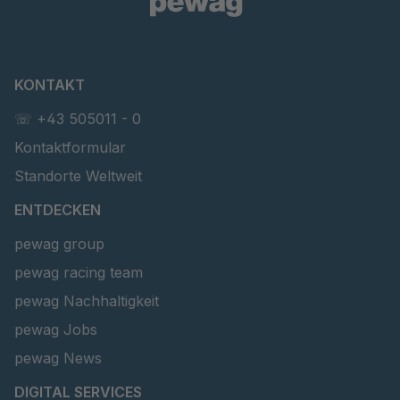
T 40465
4045263
T 58 4
4045343
KONTAKT
4045353
4045353
☏ +43 505011 - 0
T 45553
4046578
Kontaktformular
T 46265
4046674
Standorte Weltweit
ENTDECKEN
T 46949
4046819
pewag group
T 47415
4046943
pewag racing team
T 65885
4050652
pewag Nachhaltigkeit
pewag Jobs
T 69078
4051492
pewag News
T 13574
4086140
DIGITAL SERVICES