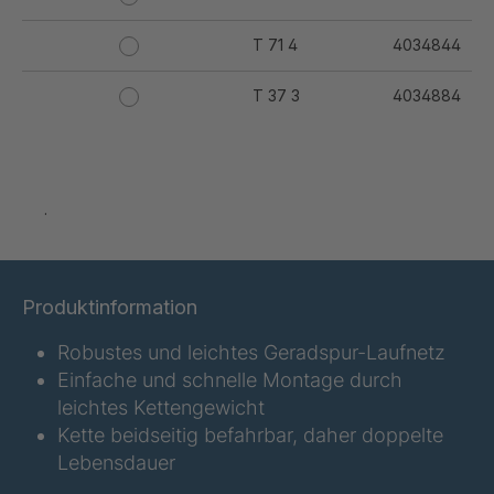
T 71 4
4034844
T 37 3
4034884
T 44 3
4034885
T 50 4
4034886
.
T 56 4
4034887
T 59 4
4034888
Produktinformation
T 62 3
4034889
Robustes und leichtes Geradspur-Laufnetz
Einfache und schnelle Montage durch
T 77 5
4034890
leichtes Kettengewicht
Kette beidseitig befahrbar, daher doppelte
T 79 5
4034891
Lebensdauer