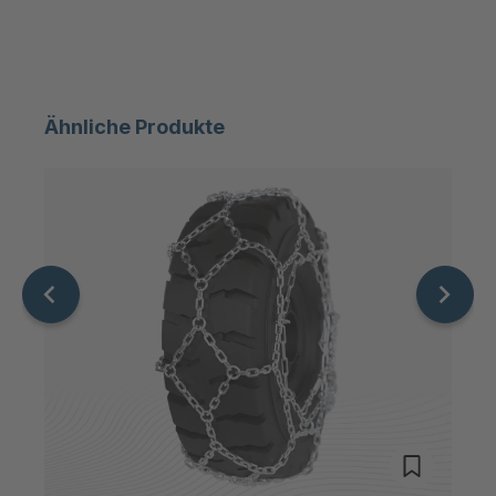
T 85 4
4035814
T 06274
4035822
Ähnliche Produkte
T 76 4
4037178
T 10151
4037184
T 12724
4037776
T 70 4
4037805
T 80 4
4037841
T 18879
4039372
T 19867
4039572
T 3050
4040342