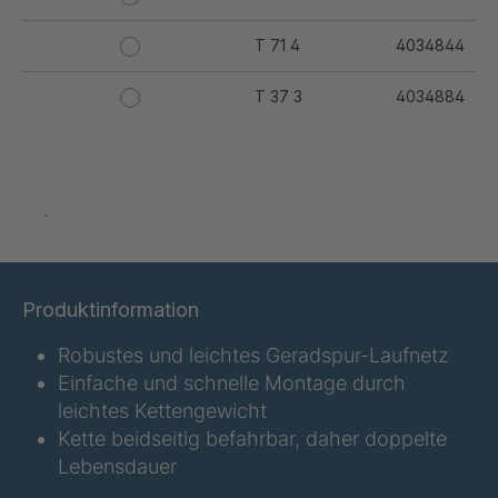
T 71 4
4034844
T 37 3
4034884
T 44 3
4034885
T 50 4
4034886
.
T 56 4
4034887
T 59 4
4034888
Produktinformation
T 62 3
4034889
Robustes und leichtes Geradspur-Laufnetz
Einfache und schnelle Montage durch
T 77 5
4034890
leichtes Kettengewicht
Kette beidseitig befahrbar, daher doppelte
T 79 5
4034891
Lebensdauer