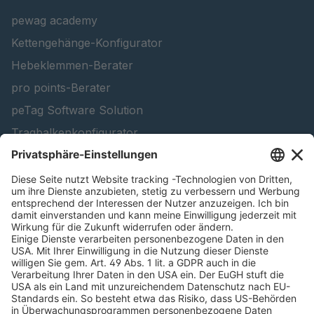
T 116 5
4087338
pewag academy
Kettengehänge-Konfigurator
Hebeklemmen-Berater
pro points-Berater
peTag Software Solution
Tragbalkenkonfigurator
Schneekettenkonfigurator - Firmenkunden
Schneekettenkonfigurator - Privatkunden
Forstprodukt finden
Kataloge
RECHTLICHE INFORMATIONEN
Zertifikate
Bildnutzungsvereinbarung