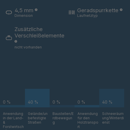
T 83 4
4034892
4,5 mm
Geradspurrkette
T 88 4
4034893
Dimension
Laufnetztyp
Zusätzliche
T 105 5
4034894
Verschleißelemente
T 107 5
4034895
nicht vorhanden
T 106 5
4034896
T 114 5
4034898
T 117 5
4034899
T 84 4
4034926
0 %
40 %
0 %
0 %
40 %
T 53 3
4034928
Anwendung
Gelände/un
Baustellen/E
Anwendung
Schneeräum
in der Land-
befestigte
rdbewegun
für den
ung/Winterdi
T 51 3
4034964
&
Straßen
g
Holztranspo
enst
Forstwirtsch
rt