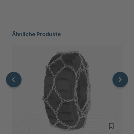
T 85 4
4035814
T 06274
4035822
Ähnliche Produkte
T 76 4
4037178
T 10151
4037184
T 12724
4037776
T 70 4
4037805
T 80 4
4037841
T 18879
4039372
T 19867
4039572
T 3050
4040342