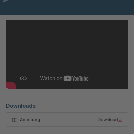
aft
T 84 5
4034965
T 64 5
4034976
T 79 4
4035058
T 103 5
4035059
T 115 5
4035162
T 45 3
4035803
T 52 3
4035805
T 06247
4035807
Downloads
T 57 4
4035809
Anleitung
Download
T 06257
4035810