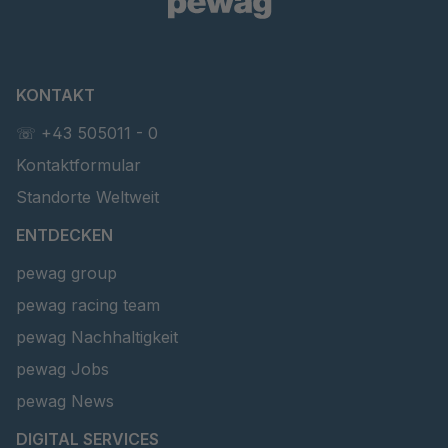
T 40465
4045263
T 58 4
4045343
KONTAKT
4045353
4045353
☏ +43 505011 - 0
T 45553
4046578
Kontaktformular
T 46265
4046674
Standorte Weltweit
ENTDECKEN
T 46949
4046819
pewag group
T 47415
4046943
pewag racing team
T 65885
4050652
pewag Nachhaltigkeit
pewag Jobs
T 69078
4051492
pewag News
T 13574
4086140
DIGITAL SERVICES