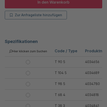
In den Warenkorb
Zur Anfrageliste hinzufügen
Spezifikationen
Code / Type
Produktnu
Hier klicken zum Suchen
T 90 5
4034656
T 104 5
4034689
T 98 5
4034780
T 68 4
4034818
T 38 3
4034841