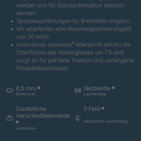
werden und für Standardeinsätze benutzt
U 3624 ED
4036484
werden
Spezialausführungen für Breitreifen möglich
U 3625 ED
4036485
Wir empfehlen eine Maximalgeschwindigkeit
von 30 km/h
U 3626 ED
4036486
®
Innovatives starwave
Rillenprofil erhöht die
Oberfläche des Kettengliedes um 7% und
U 3627 ED
4036690
sorgt so für perfekte Traktion und verlängerte
U 3628 ED
4036691
Produktlebensdauer
U 3632 ED
4036692
8,5 mm
Netzkette
Dimension
Laufnetztyp
U 3645 ED
4036695
Zusätzliche
1-Feld
U 3646 ED
4036696
Verschleißelemente
Netzketten-Ausführung
U 3654 ED
4036700
vorhanden
U 3660 ED
4036706