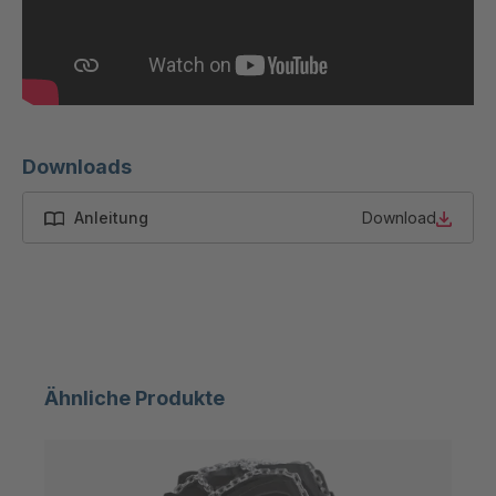
U-ED 23094
4040591
U-ED 23098
4040592
U-ED 23100
4040594
U 103 5 ED
4040595
Downloads
U 116 5 ED
4040596
Anleitung
Download
U 136 7 ED
4040597
U 175 8 ED
4040599
U 176 8 ED
4040600
Ähnliche Produkte
U 186 8 ED
4040601
U 196 8 ED
4040602