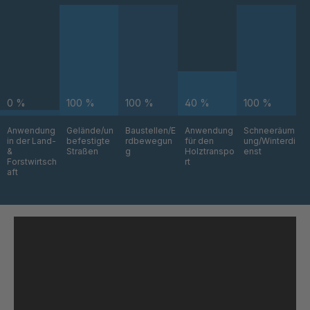
U 3663 ED
4036708
U 3675 ED
4036709
U 3680 ED
4036710
0 %
100 %
100 %
40 %
100 %
U 3682 ED
4036781
Anwendung
Gelände/un
Baustellen/E
Anwendung
Schneeräum
in der Land-
befestigte
rdbewegun
für den
ung/Winterdi
&
Straßen
g
Holztranspo
enst
U 3690 ED
4036978
Forstwirtsch
rt
aft
U-ED 14334
4038116
U 130 7 ED
4039237
U 200 8 ED
4040169
U-ED 23091
4040590