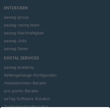
ENTDECKEN
U-ED 29381
4041823
pewag group
U-ED 29382
4041824
pewag racing team
pewag Nachhaltigkeit
U 160 8 ED
4041825
pewag Jobs
U 167 8 ED
4041826
pewag News
U 177 8 ED
4041827
DIGITAL SERVICES
U 203 0 ED
4041829
pewag academy
Kettengehänge-Konfigurator
U 205 0 ED
4041830
Hebeklemmen-Berater
U 235 0 ED
4041831
pro points-Berater
peTag Software Solution
U 239 0 ED
4041832
Tragbalkenkonfigurator