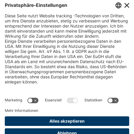
U 98 5 ED
4041835
Schneekettenkonfigurator - Firmenkunden
Schneekettenkonfigurator - Privatkunden
U 105 5 ED
4041901
Forstprodukt finden
U 3916 ED
4041941
Kataloge
U 3906 ED
4041944
RECHTLICHE INFORMATIONEN
Zertifikate
U-ED 29701
4041945
Bildnutzungsvereinbarung
U-ED 29845
4041975
AGB
U 3968 ED
4042037
Datenschutz
Cookie Management
U 3904 ED
4042040
Impressum
U 3933 ED
4042048
U 3934 ED
4042049