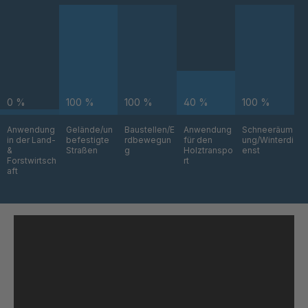
U 3680 ED
4036710
U 3682 ED
4036781
U 3690 ED
4036978
0 %
100 %
100 %
40 %
100 %
U-ED 14334
4038116
Anwendung
Gelände/un
Baustellen/E
Anwendung
Schneeräum
in der Land-
befestigte
rdbewegun
für den
ung/Winterdi
&
Straßen
g
Holztranspo
enst
U 130 7 ED
4039237
Forstwirtsch
rt
aft
U 200 8 ED
4040169
U-ED 23091
4040590
U-ED 23094
4040591
U-ED 23098
4040592