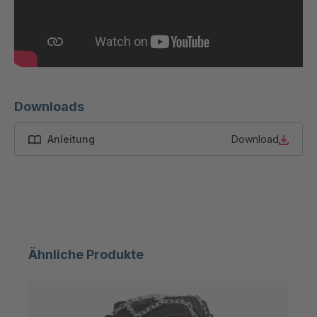
U-ED 23100
4040594
U 103 5 ED
4040595
U 116 5 ED
4040596
U 136 7 ED
4040597
Downloads
U 175 8 ED
4040599
Anleitung
Download
U 176 8 ED
4040600
U 186 8 ED
4040601
U 196 8 ED
4040602
Ähnliche Produkte
U 209 0 ED
4040604
U 210 0 ED
4040605