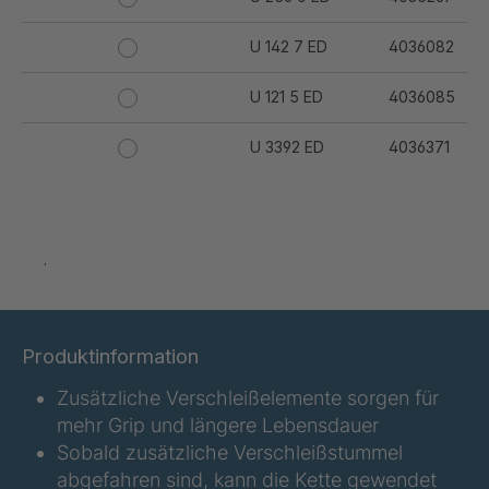
U 142 7 ED
4036082
U 121 5 ED
4036085
U 3392 ED
4036371
U 3402 ED
4036378
U 3615 ED
4036444
.
U-ED 07938
4036467
U 3623 ED
4036483
Produktinformation
Zusätzliche Verschleißelemente sorgen für
U 3624 ED
4036484
mehr Grip und längere Lebensdauer
U 3625 ED
4036485
Sobald zusätzliche Verschleißstummel
abgefahren sind, kann die Kette gewendet