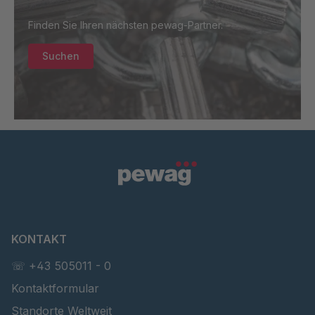
U 231 0 ED
4041068
Finden Sie Ihren nächsten pewag-Partner.
U 224 0 ED
4041072
Suchen
U-ED 24444
4041075
U 3312 ED
4041816
U 3635 ED
4041817
U 141 7 ED
4041820
U 156 8 ED
4041821
KONTAKT
U 242 2 ED
4041822
☏ +43 505011 - 0
U-ED 29381
4041823
Kontaktformular
Standorte Weltweit
U-ED 29382
4041824