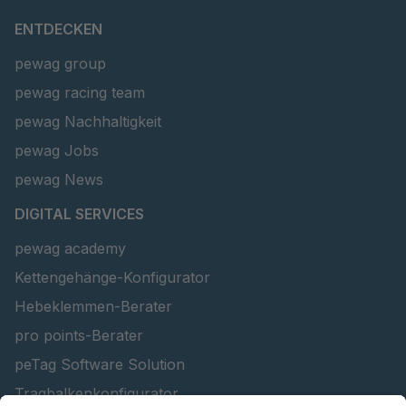
ENTDECKEN
U 160 8 ED
4041825
pewag group
U 167 8 ED
4041826
pewag racing team
U 177 8 ED
4041827
pewag Nachhaltigkeit
pewag Jobs
U 203 0 ED
4041829
pewag News
U 205 0 ED
4041830
DIGITAL SERVICES
U 235 0 ED
4041831
pewag academy
Kettengehänge-Konfigurator
U 239 0 ED
4041832
Hebeklemmen-Berater
U 138 7 ED
4041833
pro points-Berater
peTag Software Solution
U 106 5 ED
4041834
Tragbalkenkonfigurator