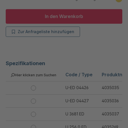
In den Warenkorb
Zur Anfrageliste hinzufügen
Spezifikationen
Code / Type
Produktnu
Hier klicken zum Suchen
U-ED 04426
4035035
U-ED 04427
4035036
U 3681 ED
4035037
U 256 0 ED
4035269