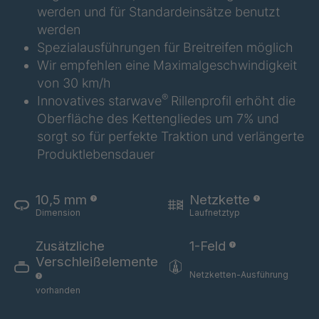
werden und für Standardeinsätze benutzt
U 3626 ED
4036486
werden
Spezialausführungen für Breitreifen möglich
U 3627 ED
4036690
Wir empfehlen eine Maximalgeschwindigkeit
von 30 km/h
U 3628 ED
4036691
®
Innovatives starwave
Rillenprofil erhöht die
U 3632 ED
4036692
Oberfläche des Kettengliedes um 7% und
sorgt so für perfekte Traktion und verlängerte
U 3645 ED
4036695
Produktlebensdauer
U 3646 ED
4036696
10,5 mm
Netzkette
Dimension
Laufnetztyp
U 3654 ED
4036700
Zusätzliche
1-Feld
U 3660 ED
4036706
Verschleißelemente
Netzketten-Ausführung
U 3663 ED
4036708
vorhanden
U 3675 ED
4036709