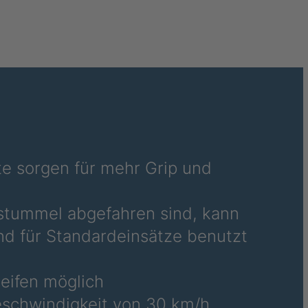
36486
36690
36691
36692
36695
te sorgen für mehr Grip und
36696
36700
ßstummel abgefahren sind, kann
d für Standardeinsätze benutzt
36706
36708
reifen möglich
schwindigkeit von 30 km/h
36709