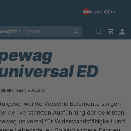
Austria (DE)
pewag
universal ED
Artikelnummer:
4035269
Aufgeschweißte Verschleißelemente sorgen
bei der verstärkten Ausführung der beliebten
pewag universal für Widerstandsfähigkeit und
lange Lebensdauer. So sind sichere Fahrten