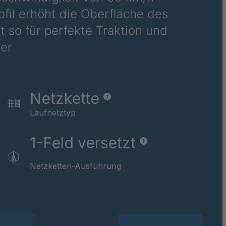
rofil erhöht die Oberfläche des
36710
 so für perfekte Traktion und
er
36781
36978
38116
Netzkette
Laufnetztyp
39237
1-Feld versetzt
40169
40590
Netzketten-Ausführung
40591
40592