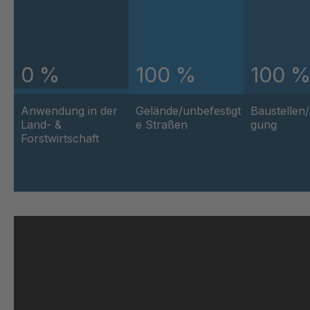
U-ED 23100
40
U 103 5 ED
40
0 %
100 %
100 
U 116 5 ED
40
Anwendung in der
Gelände/unbefestigt
Baustellen
U 136 7 ED
40
Land- &
e Straßen
gung
Forstwirtschaft
U 175 8 ED
40
U 176 8 ED
40
U 186 8 ED
40
U 196 8 ED
40
U 209 0 ED
40
U 210 0 ED
40