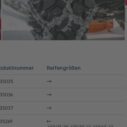
oduktnummer
Reifengrößen
35035
35036
35037
35269