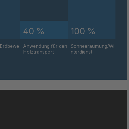
40594
40595
%
40 %
100 %
40596
/Erdbewe
Anwendung für den
Schneeräumung/Wi
40597
Holztransport
nterdienst
40599
40600
40601
40602
40604
40605