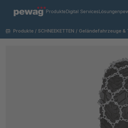
Produkte
Digital Services
Lösungen
pew
Produkte
/
SCHNEEKETTEN
/
Geländefahrzeuge & 