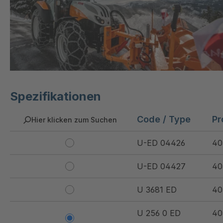
Spezifikationen
Code / Type
Pr
Hier klicken zum Suchen
U-ED 04426
40
U-ED 04427
40
U 3681 ED
40
U 256 0 ED
40