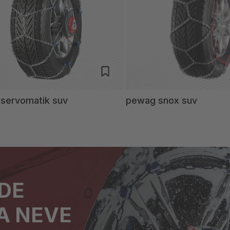
servomatik suv
pewag snox suv
DE
A NEVE