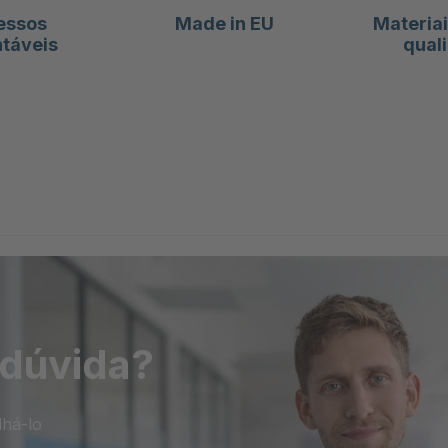
essos
Made in EU
Materiai
táveis
qual
 dúvida?
lhá-lo