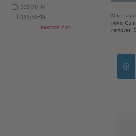
235/70-14
Mais segu
255/60-14
neve. Os n
265/60-14
mostrar mais
remover. D
205/80-15
215/75-15
215/80-15
225/70-15
225/75-15
225/80-15
235/70-15
235/75-15
245/60-15
245/70-15
255/60-15