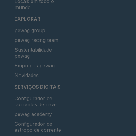
Locais em todo o
255/55-17
mundo
255/60-17
EXPLORAR
255/65-17
pewag group
255/70-17
pewag racing team
265/40-17
Sustentabilidade
265/65-17
pewag
265/70-17
Empregos pewag
275/55-17
Novidades
275/60-17
SERVIÇOS DIGITAIS
275/65-17
Configurador de
205/75-17.5
correntes de neve
215/55-18
pewag academy
215/60-18
Configurador de
estropo de corrente
225/50-18