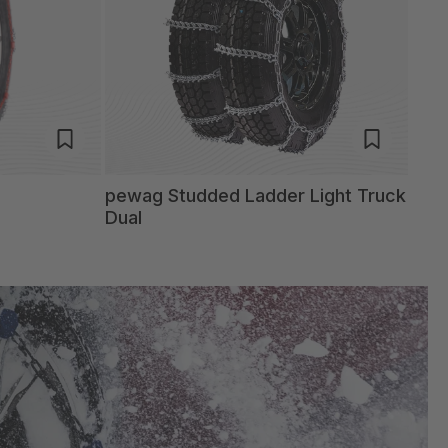
pewag Studded Ladder Light Truck
Dual