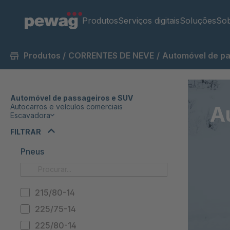
Produtos
Serviços digitais
Soluções
Sob
Produtos
/
CORRENTES DE NEVE
/
Automóvel de pa
Automóvel de passageiros e SUV
A
Autocarros e veículos comerciais
Escavadora
FILTRAR
Pneus
215/80-14
225/75-14
225/80-14