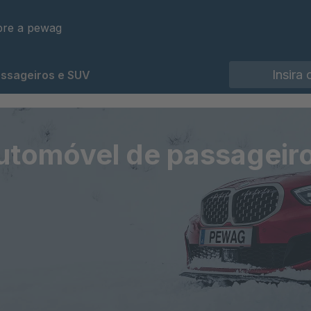
re a pewag
ssageiros e SUV
utomóvel de passageir