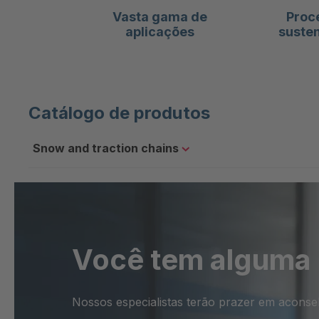
255/70-16
Vasta gama de
Proc
aplicações
susten
265/65-16
265/70-16
265/75-16
275/70-16
Catálogo de produtos
7.00-16
Snow and traction chains
7.50-16
205/65-17
205/75-17
215/60-17
215/65-17
Você tem alguma
225/55-17
225/60-17
Nossos especialistas terão prazer em aconse
225/65-17