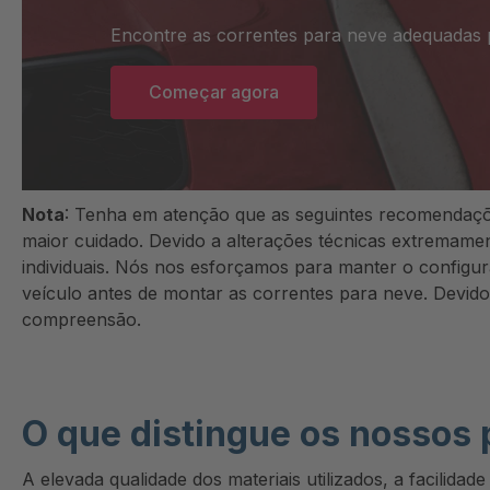
195/85-16
Encontre as correntes para neve adequadas p
205/75-16
Começar agora
205/80-16
215/65-16
215/70-16
215/75-16
Nota
: Tenha em atenção que as seguintes recomendaçõ
215/80-16
maior cuidado. Devido a alterações técnicas extremamen
individuais. Nós nos esforçamos para manter o configu
215/85-16
veículo antes de montar as correntes para neve. Devid
225/60-16
compreensão.
225/65-16
225/70-16
225/75-16
O que distingue os nossos 
235/60-16
A elevada qualidade dos materiais utilizados, a facilidade
235/65-16