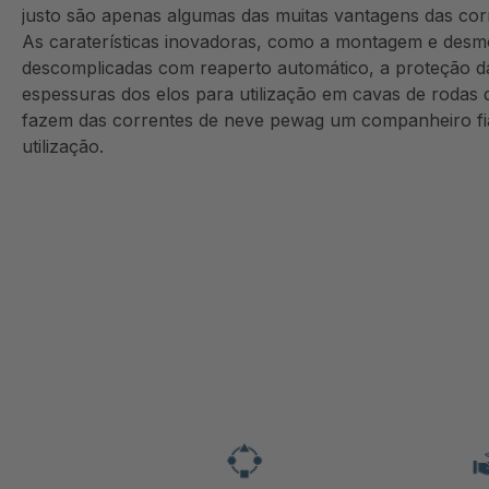
justo são apenas algumas das muitas vantagens das cor
235/70-16
As caraterísticas inovadoras, como a montagem e desm
235/75-16
descomplicadas com reaperto automático, a proteção das
espessuras dos elos para utilização em cavas de rodas 
235/80-16
fazem das correntes de neve pewag um companheiro fiáv
235/85-16
utilização.
245/50-16
245/55-16
245/60-16
245/70-16
245/75-16
245/80-16
255/50-16
255/55-16
255/60-16
255/65-16