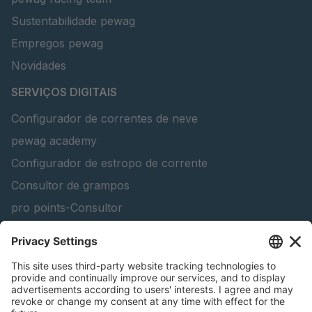
Sustentabilidade pewag
Empregos pewag
Novidades
SERVIÇOS DIGITAIS
Configurador de correntes de neve
pewag academy
Configurador de estropo de corrente
Consultor de grampos
pro points-Consultor
peTag Software Solution
Lifting Beam Configurator
Encontra produtos florestais
Catálogos