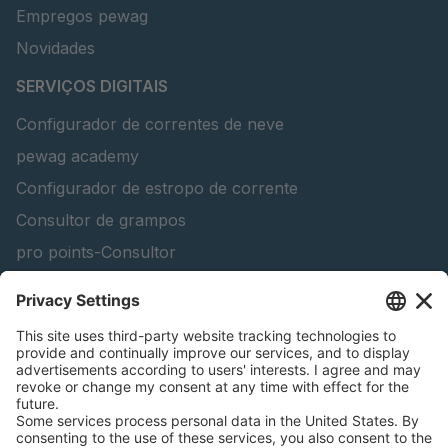
Empregos pewag
Novidades
SERVIÇOS DIGITAIS
Configurador de correntes de neve
pewag academy
Configurador de estropo de corrente
Consultor de grampos
pro points-Consultor
peTag Software Solution
Lifting Beam Configurator
Encontra produtos florestais
Catálogos
INFORMAÇÃO LEGAL