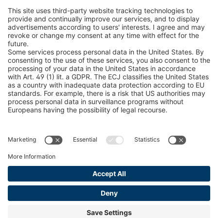
Lifting Beam Configurator
Encontra produtos florestais
Catálogos
INFORMAÇÃO LEGAL
Certificados
Contrato de conta de conteúdo
Termos e condições
Declaração de privacidade de dados
Gestão de Cookies
Imprimir