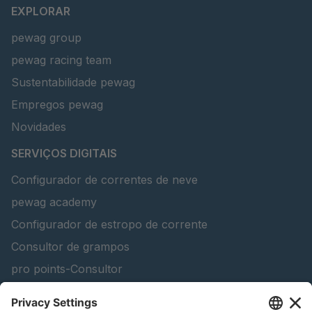
EXPLORAR
pewag group
pewag racing team
Sustentabilidade pewag
Empregos pewag
Novidades
SERVIÇOS DIGITAIS
Configurador de correntes de neve
pewag academy
Configurador de estropo de corrente
Consultor de grampos
pro points-Consultor
peTag Software Solution