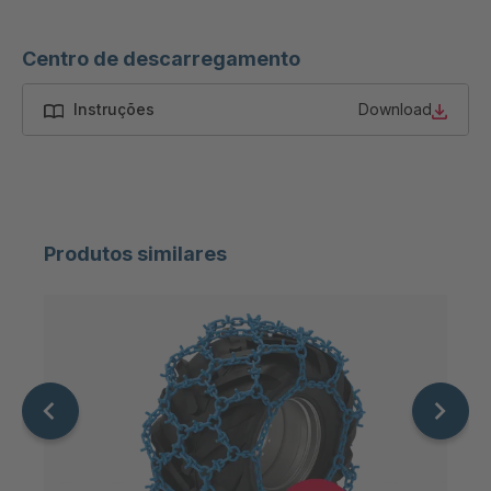
FG 189 3/1
4051920
Centro de descarregamento
FG 199 3/1
4063844
Instruções
Download
FG 160 3/1
4063934
FG 186 3/1
4064289
Produtos similares
FG 174 3/1
4088528
FG 196 3/1
4116517