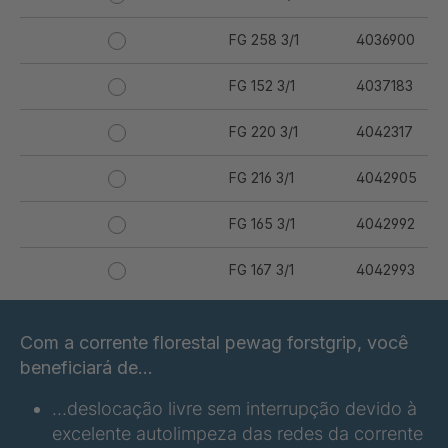
FG 258 3/1
4036900
FG 152 3/1
4037183
FG 220 3/1
4042317
FG 216 3/1
4042905
FG 165 3/1
4042992
FG 167 3/1
4042993
FG 176 3/1
4042994
Com a corrente florestal pewag forstgrip, você
FG 177 3/1
4042995
beneficiará de...
…deslocação livre sem interrupção devido à
FG 180 3/1
4042996
excelente autolimpeza das redes da corrente