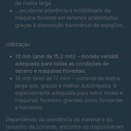
FG 183 3/1
4042997
de malha larga.
…excelente aderência e estabilidade da
FG 187 3/1
4042998
máquina florestal em terrenos acidentados
graças à disposição transversal de espigões.
FG 188 3/1
4043004
FG 190 3/1
4043005
Utilização
FG 192 3/1
4043009
13 mm (anel de 15,2 mm) – modelo versátil
adequado para todas as condições de
FG 201 3/1
4043016
terreno e máquinas florestais.
16 mm (anel de 17 mm) – corrente de malha
FG 202 3/1
4043019
larga que, graças à melhor autolimpeza, é
especialmente adequada para solos moles e
FG 205 3/1
4043020
máquinas florestais grandes como forwarder
e harvester.
FG 207 3/1
4043022
Dependendo da resistência do material e do
FG 210 3/1
4043023
tamanho da corrente, encontra-se disponível em