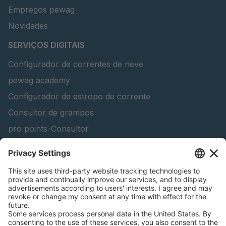
Empregos pewag
Novidades
SERVIÇOS DIGITAIS
Configurador de correntes de neve
pewag academy
Configurador de estropo de corrente
Consultor de grampos
pro points-Consultor
peTag Software Solution
Lifting Beam Configurator
Encontra produtos florestais
Catálogos
INFORMAÇÃO LEGAL