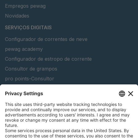
Empregos pewag
Novidades
SERVIÇOS DIGITAIS
Configurador de correntes de neve
pewag academy
Configurador de estropo de corrente
Consultor de grampos
pro points-Consultor
peTag Software Solution
Lifting Beam Configurator
Encontra produtos florestais
Catálogos
INFORMAÇÃO LEGAL