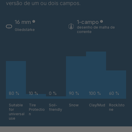
versão de um ou dois campos.
FG 180 6/1
4085491
16 mm
1-campo
FG 224 6/1
4087240
desenho de malha de
Gliedstärke
corrente
80 %
10 %
0 %
90 %
100 %
60 %
Suitable
Tire
Soil-
Snow
Clay/Mud
Rock/sto
for
Protectio
friendly
ne
universal
n
use