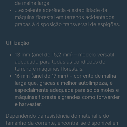
de malha larga.
FG 240 6/1
4043053
…excelente aderência e estabilidade da
máquina florestal em terrenos acidentados
FG 245 6/1
4043054
graças à disposição transversal de espigões.
FG 255 6/1
4043059
Utilização
FG 261 6/1
4043060
13 mm (anel de 15,2 mm) – modelo versátil
FG 272 6/1
4043061
adequado para todas as condições de
terreno e máquinas florestais.
FG 215 6/1
4043147
16 mm (anel de 17 mm) – corrente de malha
FG 220 6/1
4043148
larga que, graças à melhor autolimpeza, é
especialmente adequada para solos moles e
FG 219 6/1
4048304
máquinas florestais grandes como forwarder
e harvester.
FG 258 6/1
4048318
Dependendo da resistência do material e do
FG 207 6/1
4063936
tamanho da corrente, encontra-se disponível em