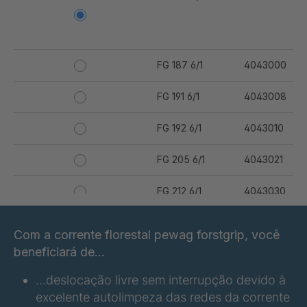
FG 187 6/1
4043000
FG 191 6/1
4043008
FG 192 6/1
4043010
FG 205 6/1
4043021
FG 212 6/1
4043030
FG 214 6/1
4043034
Com a corrente florestal pewag forstgrip, você
beneficiará de...
FG 231 6/1
4043050
…deslocação livre sem interrupção devido à
FG 234 6/1
4043051
excelente autolimpeza das redes da corrente