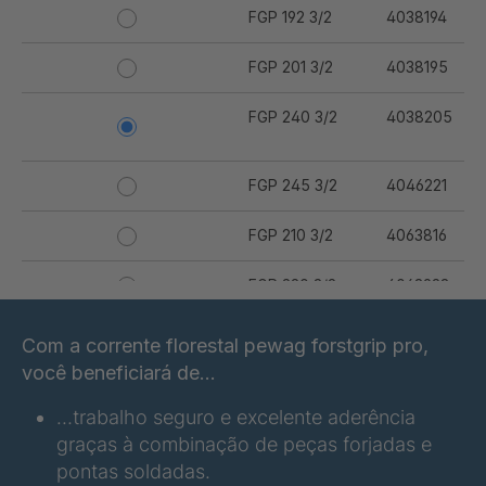
FGP 192 3/2
4038194
FGP 201 3/2
4038195
FGP 240 3/2
4038205
FGP 245 3/2
4046221
FGP 210 3/2
4063816
FGP 220 3/2
4063923
FGP 183 3/2
4094573
Com a corrente florestal pewag forstgrip pro,
você beneficiará de...
FGP 196 3/2
4098184
…trabalho seguro e excelente aderência
FGP 215 3/2
4100316
graças à combinação de peças forjadas e
pontas soldadas.
FGP 221 3/2
4100419