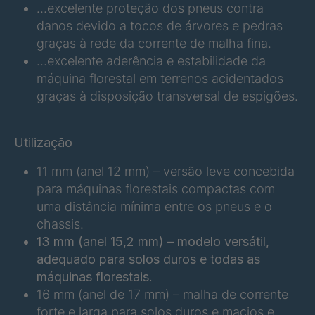
…excelente proteção dos pneus contra
danos devido a tocos de árvores e pedras
FGP 177 3/2
4122613
graças à rede da corrente de malha fina.
…excelente aderência e estabilidade da
máquina florestal em terrenos acidentados
graças à disposição transversal de espigões.
Utilização
11 mm (anel 12 mm) – versão leve concebida
para máquinas florestais compactas com
uma distância mínima entre os pneus e o
chassis.
13 mm (anel 15,2 mm) – modelo versátil,
adequado para solos duros e todas as
máquinas florestais.
16 mm (anel de 17 mm) – malha de corrente
forte e larga para solos duros e macios e