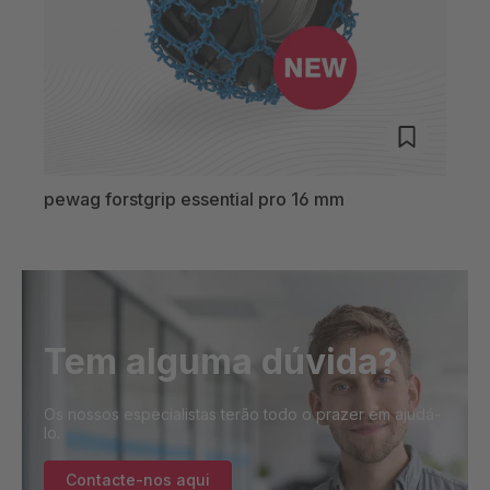
pewag forstgrip essential pro 16 mm
pewa
Tem alguma dúvida?
Os nossos especialistas terão todo o prazer em ajudá-
lo.
Contacte-nos aqui