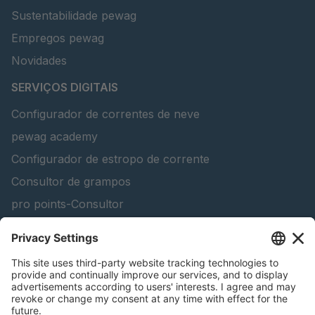
Sustentabilidade pewag
Empregos pewag
Novidades
SERVIÇOS DIGITAIS
Configurador de correntes de neve
pewag academy
Configurador de estropo de corrente
Consultor de grampos
pro points-Consultor
peTag Software Solution
Lifting Beam Configurator
Encontra produtos florestais
Catálogos