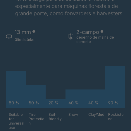
especialmente para máquinas florestais de
grande porte, como forwarders e harvesters.
13 mm
2-campo
desenho de malha de
Gliedstärke
corrente
80 %
50 %
20 %
40 %
40 %
90 %
Suitable
Tire
Soil-
Snow
Clay/Mud
Rock/sto
for
Protectio
friendly
ne
universal
n
use