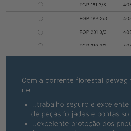
FGP 191 3/3
40
FGP 188 3/3
40
FGP 231 3/3
40
FGP 219 3/3
40
FGP 220 3/3
40
FGP 258 3/3
40
Com a corrente florestal pewag f
FGP 214 3/3
40
de...
FGP 177 3/3
40
…trabalho seguro e excelente
de peças forjadas e pontas so
FGP 267 3/3
40
…excelente proteção dos pneu
FGP 232 3/3
40