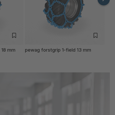
l 18 mm
pewag forstgrip 1-field 13 mm
pew