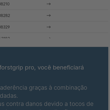
38210
38282
38329
43183
46185
46222
orstgrip pro, você beneficiará
63925
64174
 aderência graças à combinação
ldadas.
64264
s contra danos devido a tocos de
64461