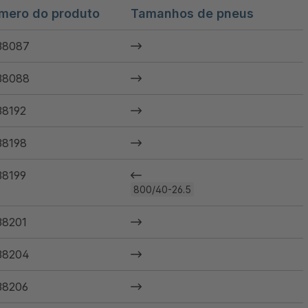
mero do produto
Tamanhos de pneus
38087
38088
38192
38198
38199
800/40-26.5
38201
38204
38206