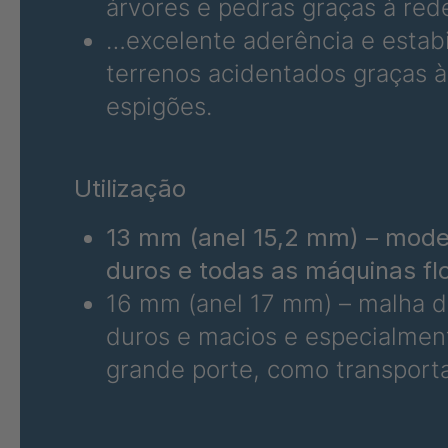
árvores e pedras graças à red
…excelente aderência e estabi
FGP 206 3/3
40
terrenos acidentados graças à
espigões.
Utilização
13 mm (anel 15,2 mm) – model
duros e todas as máquinas flo
16 mm (anel 17 mm) – malha de
duros e macios e especialment
grande porte, como transporta