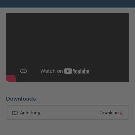
STP 160 877
4090183
F
STP 164 877
4090234
F
STP 175 888
4091348
F
STP 208 899
4091634
F
STP 214 899 F
4091777
STP 142 799 F
4092233
Downloads
STP 132 719 F
4092287
Anleitung
Download
STP 114 799 F
4092295
STP 213 889 F
4092517