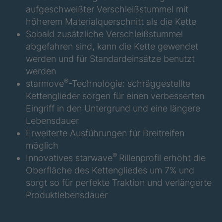
STP 176 888
4089051
aufgeschweißter Verschleißstummel mit
F
höherem Materialquerschnitt als die Kette
STP 190 888
4089139
Sobald zusätzliche Verschleißstummel
F
abgefahren sind, kann die Kette gewendet
werden und für Standardeinsätze benutzt
STP 148 877
4089238
F
werden
®
starmove
-Technologie: schräggestellte
STP 173 888
4089242
Kettenglieder sorgen für einen verbesserten
F
Eingriff in den Untergrund und eine längere
Lebensdauer
STP 153 877
4089244
F
Erweiterte Ausführungen für Breitreifen
möglich
STP 184 887
4089286
®
Innovatives starwave
Rillenprofil erhöht die
F
Oberfläche des Kettengliedes um 7% und
STP 165 877
4089289
sorgt so für perfekte Traktion und verlängerte
F
Produktlebensdauer
STP 199 877
4089296
F