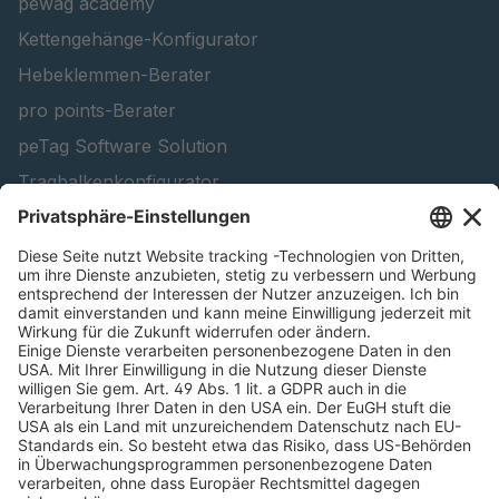
pewag academy
Kettengehänge-Konfigurator
Hebeklemmen-Berater
pro points-Berater
peTag Software Solution
Tragbalkenkonfigurator
Schneekettenkonfigurator - Firmenkunden
Schneekettenkonfigurator - Privatkunden
Forstprodukt finden
Kataloge
RECHTLICHE INFORMATIONEN
Zertifikate
Bildnutzungsvereinbarung
AGB