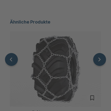
STP 147 799
4092741
F
Ähnliche Produkte
STP 179 888
4092749
F
STP 234 899
4093022
F
STP 131 799 F
4093935
STP 133 799 F
4093945
STP 126 799 F
4094101
STP 146 799 F
4095948
STP 139 789 F
4096090