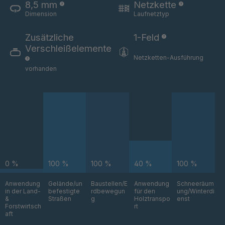
8,5 mm
Netzkette
Dimension
Laufnetztyp
STP 201 889
4089346
F
Zusätzliche
1-Feld
Verschleißelemente
STP 154 877
4089349
Netzketten-Ausführung
F
vorhanden
STP 221 888
4089354
F
STP 246 899
4089363
F
STP 224 899
4089423
F
0 %
100 %
100 %
40 %
100 %
STP 202 899
4089473
F
Anwendung
Gelände/un
Baustellen/E
Anwendung
Schneeräum
in der Land-
befestigte
rdbewegun
für den
ung/Winterdi
&
Straßen
g
Holztranspo
enst
STP 222 887
4089756
Forstwirtsch
rt
F
aft