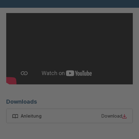
STP 222 887
4089756
F
STP 160 877
4090183
F
STP 164 877
4090234
F
STP 175 888
4091348
F
STP 208 899
4091634
F
STP 214 899 F
4091777
Downloads
STP 142 799 F
4092233
Anleitung
Download
STP 132 719 F
4092287