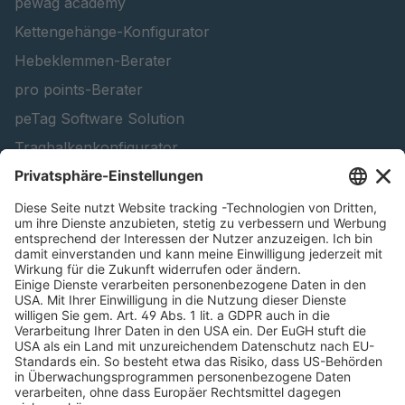
pewag academy
Kettengehänge-Konfigurator
Hebeklemmen-Berater
pro points-Berater
peTag Software Solution
Tragbalkenkonfigurator
Schneekettenkonfigurator - Firmenkunden
Schneekettenkonfigurator - Privatkunden
Forstprodukt finden
Kataloge
RECHTLICHE INFORMATIONEN
Zertifikate
Bildnutzungsvereinbarung
AGB