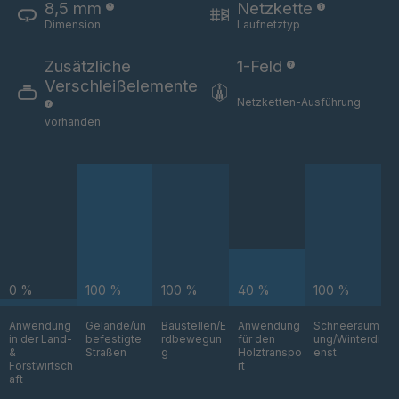
8,5 mm
Netzkette
STP 199 877
4089296
Dimension
Laufnetztyp
F
Zusätzliche
1-Feld
STP 201 889
4089346
Verschleißelemente
F
Netzketten-Ausführung
vorhanden
STP 154 877
4089349
F
STP 221 888
4089354
F
STP 246 899
4089363
F
0 %
100 %
100 %
40 %
100 %
STP 224 899
4089423
F
Anwendung
Gelände/un
Baustellen/E
Anwendung
Schneeräum
in der Land-
befestigte
rdbewegun
für den
ung/Winterdi
STP 202 899
4089473
&
Straßen
g
Holztranspo
enst
F
Forstwirtsch
rt
aft