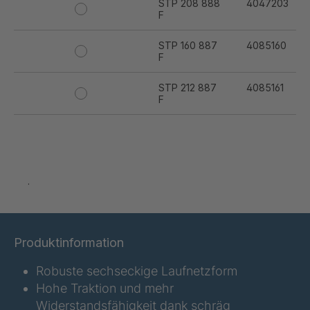
STP 208 888
4047203
F
STP 160 887
4085160
F
STP 212 887
4085161
F
STP 232 899
4085467
F
STP 183 887
4085570
.
F
Produktinformation
Robuste sechseckige Laufnetzform
Hohe Traktion und mehr
STP 178 888
4088996
Widerstandsfähigkeit dank schräg