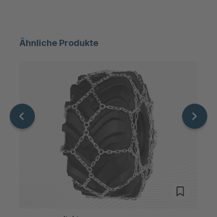
STP 114 799 F
4092295
STP 213 889 F
4092517
Ähnliche Produkte
STP 147 799
4092741
F
STP 179 888
4092749
F
STP 234 899
4093022
F
STP 131 799 F
4093935
STP 133 799 F
4093945
STP 126 799 F
4094101
STP 146 799 F
4095948