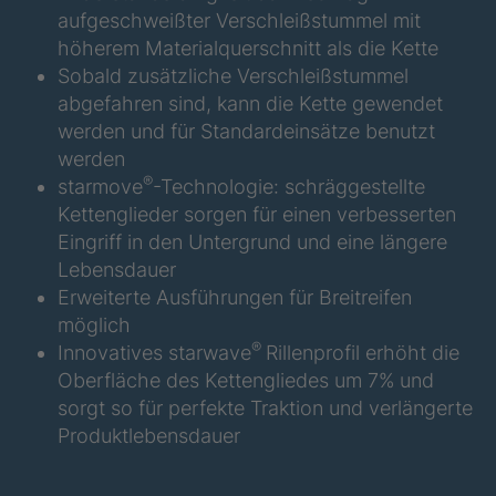
F
aufgeschweißter Verschleißstummel mit
höherem Materialquerschnitt als die Kette
STP 176 888
4089051
F
Sobald zusätzliche Verschleißstummel
abgefahren sind, kann die Kette gewendet
STP 190 888
4089139
werden und für Standardeinsätze benutzt
F
werden
®
starmove
-Technologie: schräggestellte
STP 148 877
4089238
F
Kettenglieder sorgen für einen verbesserten
Eingriff in den Untergrund und eine längere
STP 173 888
4089242
Lebensdauer
F
Erweiterte Ausführungen für Breitreifen
möglich
STP 153 877
4089244
F
®
Innovatives starwave
Rillenprofil erhöht die
Oberfläche des Kettengliedes um 7% und
STP 184 887
4089286
sorgt so für perfekte Traktion und verlängerte
F
Produktlebensdauer
STP 165 877
4089289
F