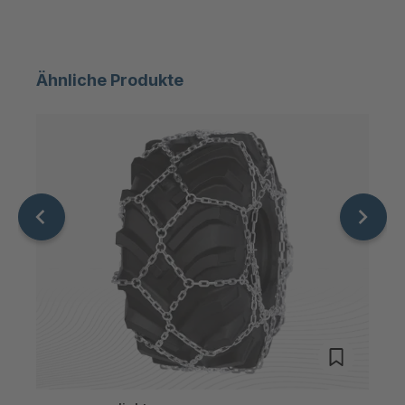
STP 147 799
4092741
F
Ähnliche Produkte
STP 179 888
4092749
F
STP 234 899
4093022
F
STP 131 799 F
4093935
STP 133 799 F
4093945
STP 126 799 F
4094101
STP 146 799 F
4095948
STP 139 789 F
4096090
STP 144 719 F
4096150