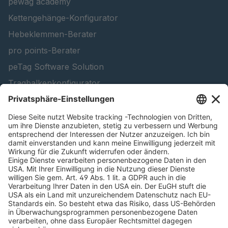
pewag academy
Kettengehänge-Konfigurator
Hebeklemmen-Berater
pro points-Berater
peTag Software Solution
Tragbalkenkonfigurator
Schneekettenkonfigurator - Firmenkunden
Schneekettenkonfigurator - Privatkunden
Forstprodukt finden
Kataloge
RECHTLICHE INFORMATIONEN
Zertifikate
Bildnutzungsvereinbarung
AGB