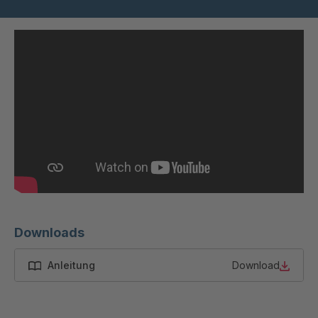
STP 160 877
4090183
F
STP 164 877
4090234
F
STP 175 888
4091348
F
STP 208 899
4091634
F
STP 214 899 F
4091777
STP 142 799 F
4092233
Downloads
STP 132 719 F
4092287
Anleitung
Download
STP 114 799 F
4092295
STP 213 889 F
4092517