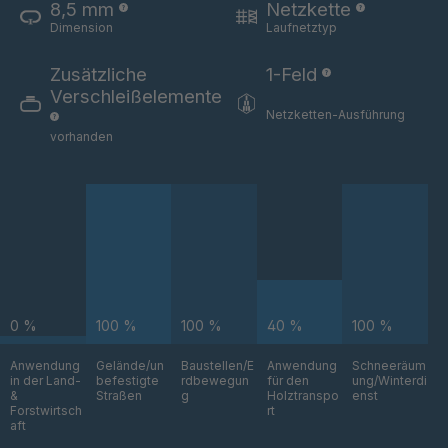
8,5 mm
Netzkette
STP 201 889
4089346
Dimension
Laufnetztyp
F
Zusätzliche
1-Feld
STP 154 877
4089349
Verschleißelemente
F
Netzketten-Ausführung
vorhanden
STP 221 888
4089354
F
STP 246 899
4089363
F
STP 224 899
4089423
F
0 %
100 %
100 %
40 %
100 %
STP 202 899
4089473
F
Anwendung
Gelände/un
Baustellen/E
Anwendung
Schneeräum
in der Land-
befestigte
rdbewegun
für den
ung/Winterdi
STP 222 887
4089756
&
Straßen
g
Holztranspo
enst
F
Forstwirtsch
rt
aft