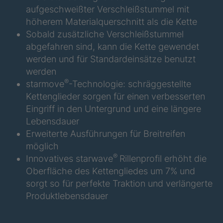
F
aufgeschweißter Verschleißstummel mit
höherem Materialquerschnitt als die Kette
STP 148 877
4089238
F
Sobald zusätzliche Verschleißstummel
abgefahren sind, kann die Kette gewendet
STP 173 888
4089242
werden und für Standardeinsätze benutzt
F
werden
®
STP 153 877
4089244
starmove
-Technologie: schräggestellte
F
Kettenglieder sorgen für einen verbesserten
Eingriff in den Untergrund und eine längere
STP 184 887
4089286
Lebensdauer
F
Erweiterte Ausführungen für Breitreifen
STP 165 877
4089289
möglich
F
®
Innovatives starwave
Rillenprofil erhöht die
Oberfläche des Kettengliedes um 7% und
STP 199 877
4089296
F
sorgt so für perfekte Traktion und verlängerte
Produktlebensdauer