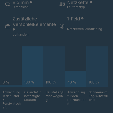
8,5 mm
Netzkette
STP 154 877
4089349
Dimension
Laufnetztyp
F
Zusätzliche
1-Feld
STP 221 888
4089354
Verschleißelemente
F
Netzketten-Ausführung
vorhanden
STP 246 899
4089363
F
STP 224 899
4089423
F
STP 202 899
4089473
F
0 %
100 %
100 %
40 %
100 %
STP 222 887
4089756
F
Anwendung
Gelände/un
Baustellen/E
Anwendung
Schneeräum
in der Land-
befestigte
rdbewegun
für den
ung/Winterdi
STP 160 877
4090183
&
Straßen
g
Holztranspo
enst
F
Forstwirtsch
rt
aft