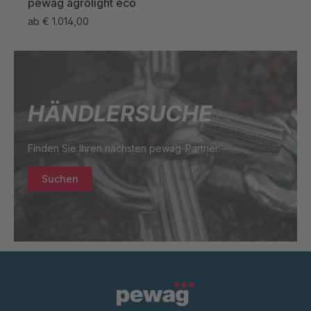
pewag agrolight eco
pew
ab
€ 1.014,00
ab
€
STP 259 899
4099905
F
STP 177 899
4099909
F
HÄNDLERSUCHE
Finden Sie Ihren nächsten pewag-Partner.
Suchen