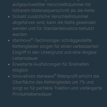
F
aufgeschweißter Verschleißstummel mit
höherem Materialquerschnitt als die Kette
STP 148 877
4089238
F
Sobald zusätzliche Verschleißstummel
abgefahren sind, kann die Kette gewendet
STP 173 888
4089242
werden und für Standardeinsätze benutzt
F
werden
®
STP 153 877
4089244
starmove
-Technologie: schräggestellte
F
Kettenglieder sorgen für einen verbesserten
Eingriff in den Untergrund und eine längere
STP 184 887
4089286
Lebensdauer
F
Erweiterte Ausführungen für Breitreifen
STP 165 877
4089289
möglich
F
®
Innovatives starwave
Rillenprofil erhöht die
Oberfläche des Kettengliedes um 7% und
STP 199 877
4089296
F
sorgt so für perfekte Traktion und verlängerte
Produktlebensdauer
STP 201 889
4089346
F