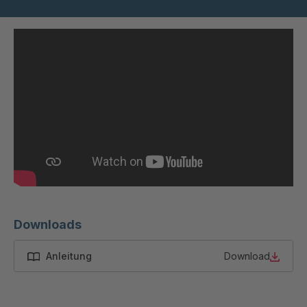
STP 164 877
4090234
F
STP 175 888
4091348
F
STP 208 899
4091634
F
STP 214 899 F
4091777
STP 142 799 F
4092233
STP 132 719 F
4092287
STP 114 799 F
4092295
Downloads
STP 213 889 F
4092517
Anleitung
Download
STP 147 799
4092741
F