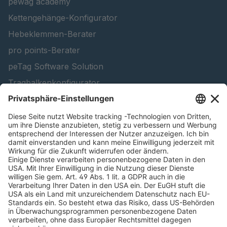
pewag academy
Kettengehänge-Konfigurator
Hebeklemmen-Berater
pro points-Berater
peTag Software Solution
Tragbalkenkonfigurator
Schneekettenkonfigurator - Firmenkunden
Schneekettenkonfigurator - Privatkunden
Forstprodukt finden
Kataloge
RECHTLICHE INFORMATIONEN
Zertifikate
Bildnutzungsvereinbarung
AGB