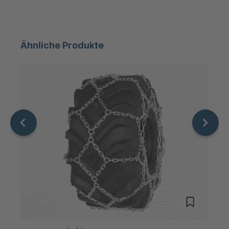
STP 179 888
4092749
F
Ähnliche Produkte
STP 234 899
4093022
F
STP 131 799 F
4093935
STP 133 799 F
4093945
STP 126 799 F
4094101
STP 146 799 F
4095948
STP 139 789 F
4096090
STP 144 719 F
4096150
STP 145 865
4099355
F