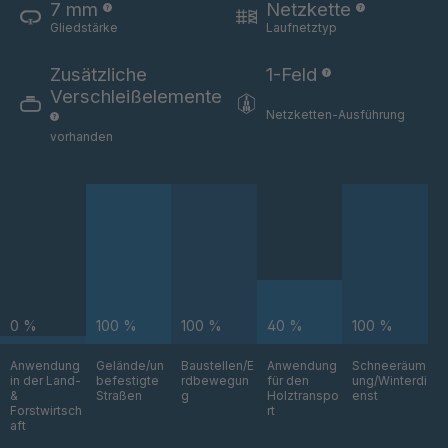
7 mm
Netzkette
STP 154 877
4089349
Gliedstärke
Laufnetztyp
F
Zusätzliche
1-Feld
STP 221 888
4089354
Verschleißelemente
F
Netzketten-Ausführung
vorhanden
STP 246 899
4089363
F
STP 224 899
4089423
F
STP 202 899
4089473
F
0 %
100 %
100 %
40 %
100 %
STP 222 887
4089756
F
Anwendung
Gelände/un
Baustellen/E
Anwendung
Schneeräum
in der Land-
befestigte
rdbewegun
für den
ung/Winterdi
STP 160 877
4090183
&
Straßen
g
Holztranspo
enst
F
Forstwirtsch
rt
aft