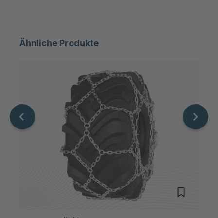
STP 179 888
4092749
F
Ähnliche Produkte
STP 234 899
4093022
F
STP 131 799 F
4093935
STP 133 799 F
4093945
STP 126 799 F
4094101
STP 146 799 F
4095948
STP 139 789 F
4096090
STP 144 719 F
4096150