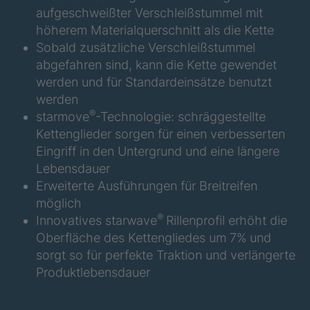
F
aufgeschweißter Verschleißstummel mit
höherem Materialquerschnitt als die Kette
STP 148 877
4089238
F
Sobald zusätzliche Verschleißstummel
abgefahren sind, kann die Kette gewendet
STP 173 888
4089242
werden und für Standardeinsätze benutzt
F
werden
®
STP 153 877
4089244
starmove
-Technologie: schräggestellte
F
Kettenglieder sorgen für einen verbesserten
Eingriff in den Untergrund und eine längere
STP 184 887
4089286
Lebensdauer
F
Erweiterte Ausführungen für Breitreifen
STP 165 877
4089289
möglich
F
®
Innovatives starwave
Rillenprofil erhöht die
Oberfläche des Kettengliedes um 7% und
STP 199 877
4089296
F
sorgt so für perfekte Traktion und verlängerte
Produktlebensdauer
STP 201 889
4089346
F