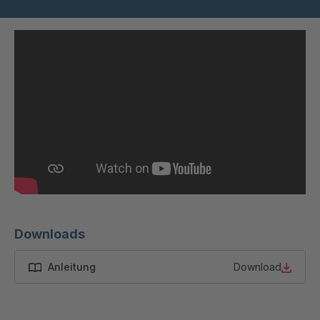
STP 164 877
4090234
F
STP 175 888
4091348
F
STP 208 899
4091634
F
STP 214 899 F
4091777
STP 142 799 F
4092233
STP 132 719 F
4092287
STP 114 799 F
4092295
Downloads
STP 213 889 F
4092517
Anleitung
Download
STP 147 799
4092741
F