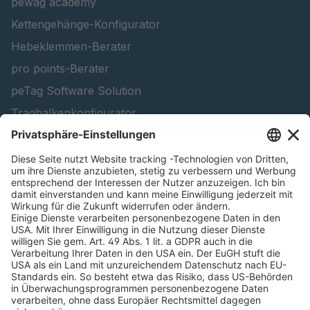
pewag academy
Kettengehänge-Konfigurator
Hebeklemmen-Berater
pro points-Berater
peTag Software Solution
Tragbalkenkonfigurator
Schneekettenkonfigurator - Firmenkunden
Schneekettenkonfigurator - Privatkunden
Forstprodukt finden
Kataloge
RECHTLICHE INFORMATIONEN
Zertifikate
Bildnutzungsvereinbarung
AGB