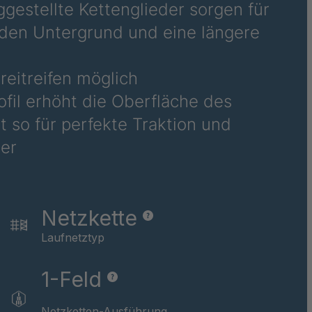
423
ggestellte Kettenglieder sorgen für
n den Untergrund und eine längere
473
reitreifen möglich
756
rofil erhöht die Oberfläche des
 so für perfekte Traktion und
183
er
234
348
Netzkette
Laufnetztyp
634
1-Feld
777
Netzketten-Ausführung