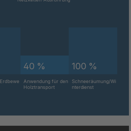
233
287
295
517
%
40 %
100 %
741
749
/Erdbewe
Anwendung für den
Schneeräumung/Wi
Holztransport
nterdienst
022
935
945