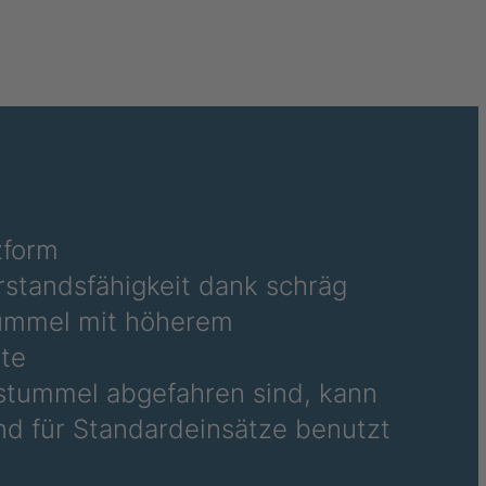
244
286
289
296
346
zform
standsfähigkeit dank schräg
349
tummel mit höherem
tte
354
ßstummel abgefahren sind, kann
363
d für Standardeinsätze benutzt