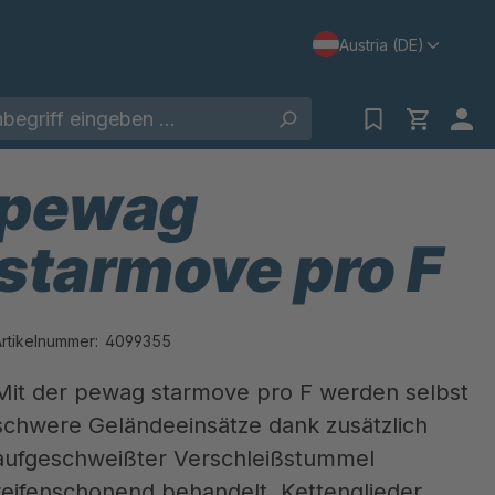
Austria (DE)
pewag
starmove pro F
Artikelnummer:
4099355
Mit der pewag starmove pro F werden selbst
schwere Geländeeinsätze dank zusätzlich
aufgeschweißter Verschleißstummel
reifenschonend behandelt. Kettenglieder