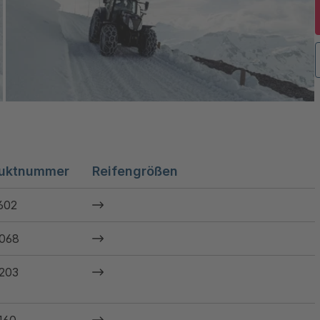
uktnummer
Reifengrößen
602
068
203