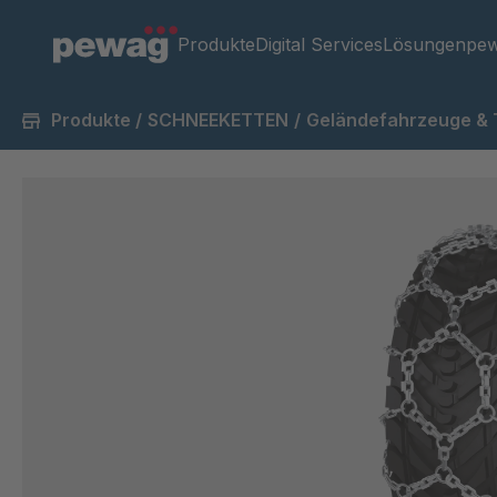
Produkte
Digital Services
Lösungen
pew
Produkte
/
SCHNEEKETTEN
/
Geländefahrzeuge & 