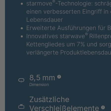
STP 224 899
4089
®
starmove
-Technologie: schrä
F
einen verbesserten Eingriff i
STP 202 899 F
4089
Lebensdauer
Erweiterte Ausführungen für B
STP 222 887
4089
F
®
Innovatives starwave
Rillenp
Kettengliedes um 7% und sorgt
STP 160 877 F
4090
verlängerte Produktlebensdau
STP 164 877
4090
F
STP 175 888
4091
8,5 mm
F
Dimension
STP 208 899
4091
F
Zusätzliche
Verschleißelemente
STP 214 899 F
4091