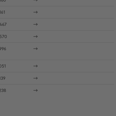
160
161
467
570
996
051
139
238
242