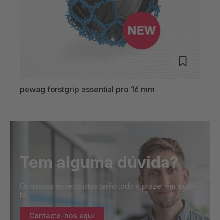
pewag forstgrip essential pro 16 mm
pewa
Tem alguma dúvida?
Os nossos especialistas terão todo o prazer em ajudá-
lo.
Contacte-nos aqui