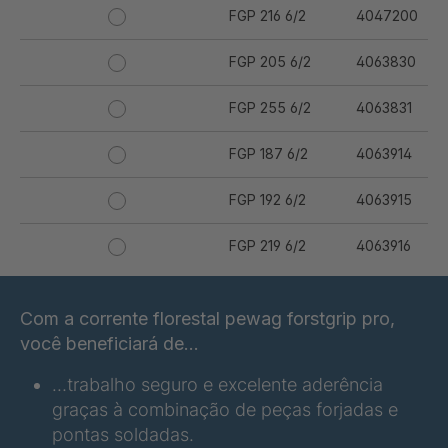
FGP 216 6/2
4047200
FGP 205 6/2
4063830
FGP 255 6/2
4063831
FGP 187 6/2
4063914
FGP 192 6/2
4063915
FGP 219 6/2
4063916
FGP 223 6/2
4063917
Com a corrente florestal pewag forstgrip pro,
FGP 245 6/2
4063918
você beneficiará de...
…trabalho seguro e excelente aderência
FGP 258 6/2
4063919
graças à combinação de peças forjadas e
pontas soldadas.
FGP 234 6/2
4063921