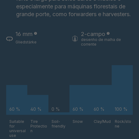
especialmente para máquinas florestais de
grande porte, como forwarders e harvesters.
16 mm
2-campo
desenho de malha de
Gliedstärke
corrente
60 %
40 %
0 %
60 %
60 %
100 %
Suitable
Tire
Soil-
Snow
Clay/Mud
Rock/sto
for
Protectio
friendly
ne
universal
n
use