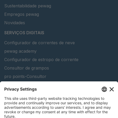
Sustentabilidade pewag
Empregos pewag
Novidades
SERVIÇOS DIGITAIS
Configurador de correntes de neve
pewag academy
Configurador de estropo de corrente
Consultor de grampos
pro points-Consultor
peTag Software Solution
Lifting Beam Configurator
Encontra produtos florestais
Catálogos