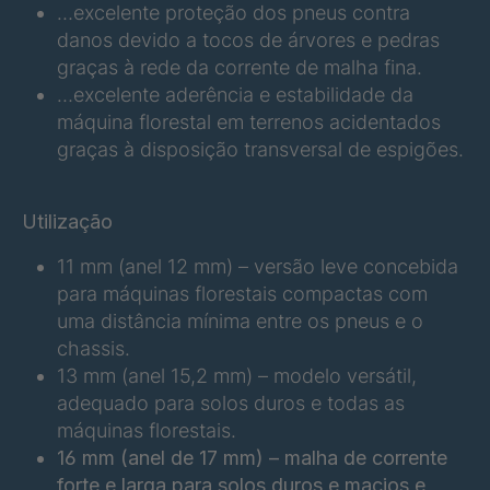
…excelente proteção dos pneus contra
danos devido a tocos de árvores e pedras
FGP 220 6/2
4063924
graças à rede da corrente de malha fina.
…excelente aderência e estabilidade da
FGP 232 6/2
4064417
máquina florestal em terrenos acidentados
graças à disposição transversal de espigões.
FGP 214 6/2
4084278
FGP 191 6/2
4085558
Utilização
FGP 206 6/2
4120763
11 mm (anel 12 mm) – versão leve concebida
para máquinas florestais compactas com
uma distância mínima entre os pneus e o
chassis.
13 mm (anel 15,2 mm) – modelo versátil,
adequado para solos duros e todas as
máquinas florestais.
16 mm (anel de 17 mm) – malha de corrente
forte e larga para solos duros e macios e