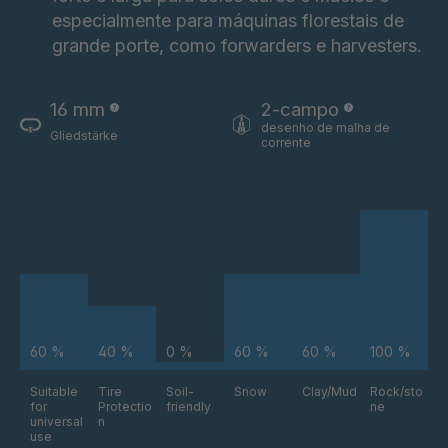
especialmente para máquinas florestais de
grande porte, como forwarders e harvesters.
16 mm
2-campo
desenho de malha de
Gliedstärke
corrente
60 %
40 %
0 %
60 %
60 %
100 %
Suitable
Tire
Soil-
Snow
Clay/Mud
Rock/sto
for
Protectio
friendly
ne
universal
n
use