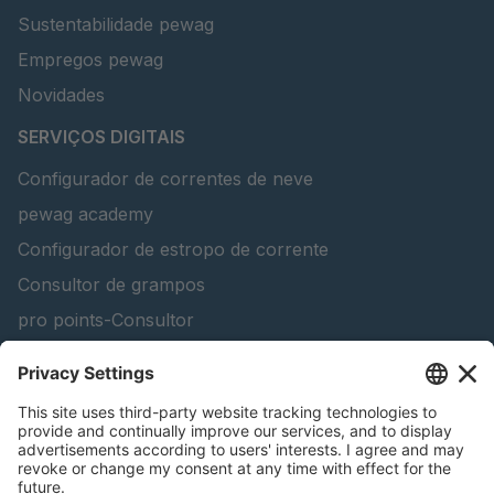
Sustentabilidade pewag
Empregos pewag
Novidades
SERVIÇOS DIGITAIS
Configurador de correntes de neve
pewag academy
Configurador de estropo de corrente
Consultor de grampos
pro points-Consultor
peTag Software Solution
Lifting Beam Configurator
Encontra produtos florestais
Catálogos