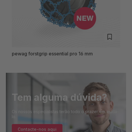
pewag forstgrip essential pro 16 mm
pewa
Tem alguma dúvida?
Os nossos especialistas terão todo o prazer em ajudá-
lo.
Contacte-nos aqui