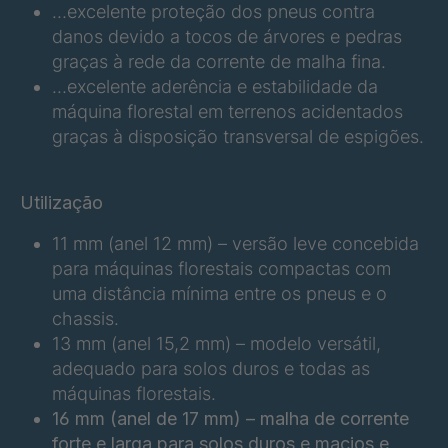
…excelente proteção dos pneus contra
FGP 220 6/2
4063924
danos devido a tocos de árvores e pedras
graças à rede da corrente de malha fina.
…excelente aderência e estabilidade da
FGP 232 6/2
4064417
máquina florestal em terrenos acidentados
graças à disposição transversal de espigões.
FGP 214 6/2
4084278
Utilização
FGP 191 6/2
4085558
11 mm (anel 12 mm) – versão leve concebida
FGP 206 6/2
4120763
para máquinas florestais compactas com
uma distância mínima entre os pneus e o
chassis.
13 mm (anel 15,2 mm) – modelo versátil,
adequado para solos duros e todas as
máquinas florestais.
16 mm (anel de 17 mm) – malha de corrente
forte e larga para solos duros e macios e