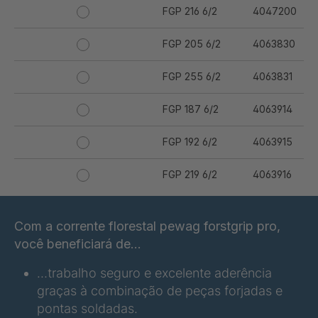
FGP 216 6/2
4047200
FGP 205 6/2
4063830
FGP 255 6/2
4063831
FGP 187 6/2
4063914
FGP 192 6/2
4063915
FGP 219 6/2
4063916
FGP 223 6/2
4063917
Com a corrente florestal pewag forstgrip pro,
FGP 245 6/2
4063918
você beneficiará de...
…trabalho seguro e excelente aderência
FGP 258 6/2
4063919
graças à combinação de peças forjadas e
FGP 234 6/2
4063921
pontas soldadas.