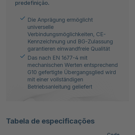
predefinição.
Die Anprägung ermöglicht
universelle
Verbindungsmöglichkeiten, CE-
Kennzeichnung und BG-Zulassung
garantieren einwandfreie Qualität
Das nach EN 1677-4 mit
mechanischen Werten entsprechend
G10 gefertigte Übergangsglied wird
mit einer vollständigen
Betriebsanleitung geliefert
Tabela de especificações
Code
Wo