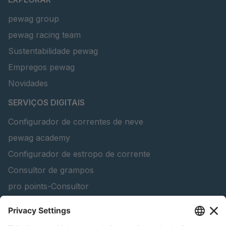
pewag group
pewag racing team
Sustentabilidade pewag
Empregos pewag
Novidades
SERVIÇOS DIGITAIS
Configurador de correntes de neve
pewag academy
Configurador de estropo de corrente
Consultor de grampos
pro points-Consultor
peTag Software Solution
Lifting Beam Configurator