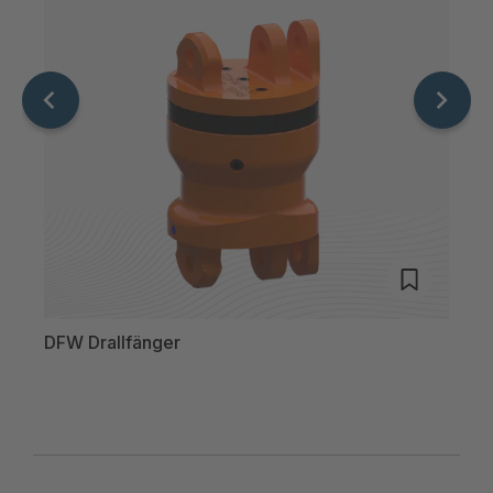
DFW Drallfänger
winn