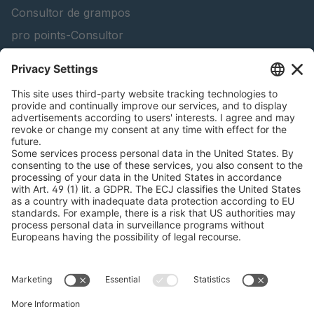
Consultor de grampos
pro points-Consultor
peTag Software Solution
Lifting Beam Configurator
Encontra produtos florestais
Catálogos
INFORMAÇÃO LEGAL
Certificados
Contrato de conta de conteúdo
Termos e condições
Declaração de privacidade de dados
Gestão de Cookies
Imprimir