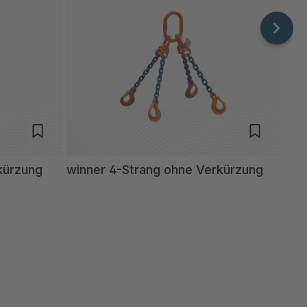
kürzung
winner 4-Strang ohne Verkürzung
win