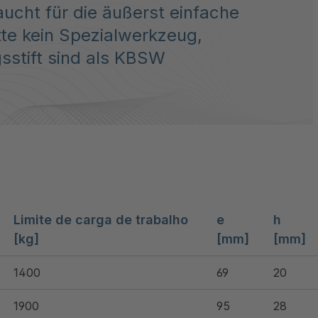
ucht für die äußerst einfache
te kein Spezialwerkzeug,
sstift sind als KBSW
Limite de carga de trabalho
e
h
[kg]
[mm]
[mm]
1400
69
20
1900
95
28