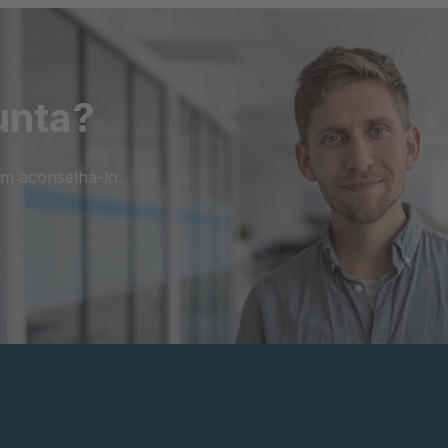
unta?
em aconselhá-lo.