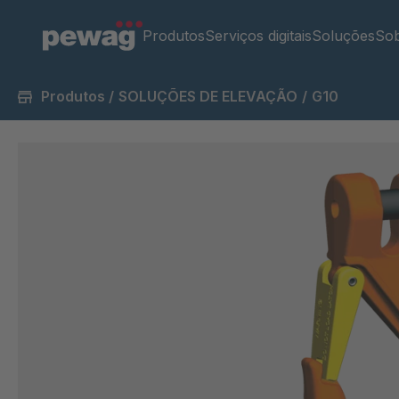
Produtos
Serviços digitais
Soluções
Sob
Produtos
/
SOLUÇÕES DE ELEVAÇÃO
/
G10