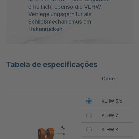
erhältlich, ebenso die VLHW
Verriegelungsgarnitur als
Schließmechanismus am
Hakenrücken
Tabela de especificações
Code
L
[
KLHW 5/6
1
KLHW 7
1
KLHW 8
2