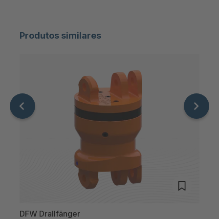
Produtos similares
DFW Drallfänger
winn