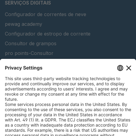
SERVIÇOS DIGITAIS
Configurador de correntes de neve
pewag academy
Configurador de estropo de corrente
Consultor de grampos
pro points-Consultor
peTag Software Solution
Lifting Beam Configurator
Encontra produtos florestais
Catálogos
INFORMAÇÃO LEGAL
Certificados
Contrato de conta de conteúdo
Termos e condições