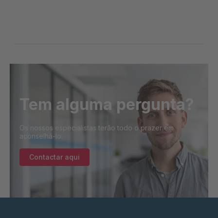
Tem alguma pergunta?
Os nossos especialistas terão todo o prazer em
aconselhá-lo.
Contactar aqui