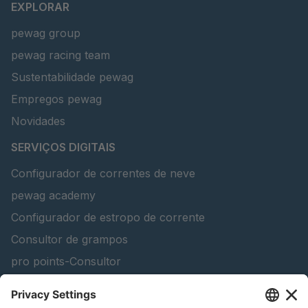
EXPLORAR
pewag group
pewag racing team
Sustentabilidade pewag
Empregos pewag
Novidades
SERVIÇOS DIGITAIS
Configurador de correntes de neve
pewag academy
Configurador de estropo de corrente
Consultor de grampos
pro points-Consultor
peTag Software Solution
Lifting Beam Configurator