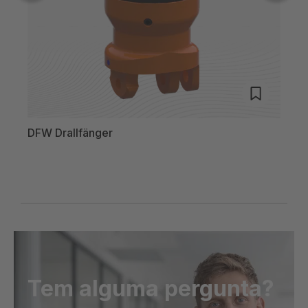
DFW Drallfänger
winn
Tem alguma pergunta?