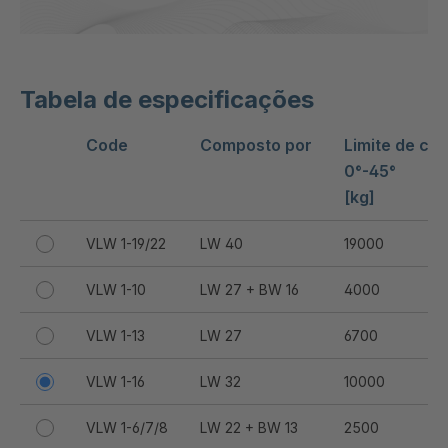
Tabela de especificações
Code
Composto por
Limite de ca
0°-45°
[kg]
VLW 1-19/22
LW 40
19000
VLW 1-10
LW 27 + BW 16
4000
VLW 1-13
LW 27
6700
VLW 1-16
LW 32
10000
VLW 1-6/7/8
LW 22 + BW 13
2500