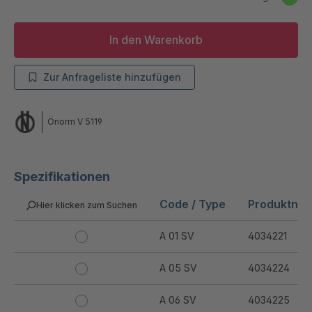
In den Warenkorb
Zur Anfrageliste hinzufügen
Önorm V 5119
Spezifikationen
Code / Type
Produktnu
Hier klicken zum Suchen
A 01 SV
4034221
A 05 SV
4034224
A 06 SV
4034225