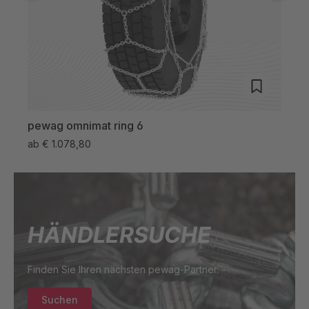
pewag omnimat ring 6
pew
ab
€ 1.078,80
ab
€
HÄNDLERSUCHE
Finden Sie Ihren nächsten pewag-Partner.
Suchen