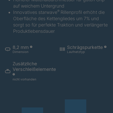
auf weichem Untergrund
A 02 SV
4034290
®
Innovatives starwave
Rillenprofil erhöht die
Oberfläche des Kettengliedes um 7% und
A 95 SV
4034318
sorgt so für perfekte Traktion und verlängerte
Produktlebensdauer
A 89 SV
4034377
A 148 8 SV
4034877
8,2 mm
Schrägspurkette
Dimension
Laufnetztyp
A 93 SV
4035152
Zusätzliche
A 155 8 SV
4037710
Verschleißelemente
nicht vorhanden
A 160 8 SV
4037712
A-SV/B 18648
4039303
A-SV 19417
4039501