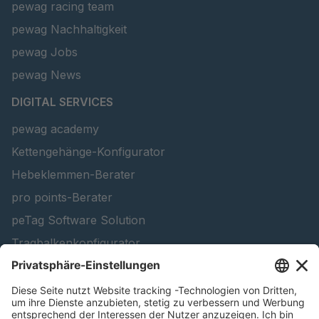
pewag racing team
pewag Nachhaltigkeit
pewag Jobs
pewag News
DIGITAL SERVICES
pewag academy
Kettengehänge-Konfigurator
Hebeklemmen-Berater
pro points-Berater
peTag Software Solution
Tragbalkenkonfigurator
Schneekettenkonfigurator - Firmenkunden
Schneekettenkonfigurator - Privatkunden
Forstprodukt finden