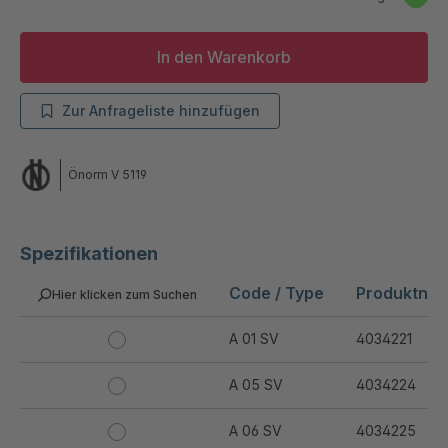
In den Warenkorb
Zur Anfrageliste hinzufügen
Önorm V 5119
Spezifikationen
Code / Type
Produktnu
Hier klicken zum Suchen
A 01 SV
4034221
A 05 SV
4034224
A 06 SV
4034225