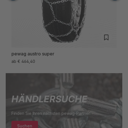
pewag austro super
pewa
ab
€ 464,40
ab
€
HÄNDLERSUCHE
Finden Sie Ihren nächsten pewag-Partner.
Suchen