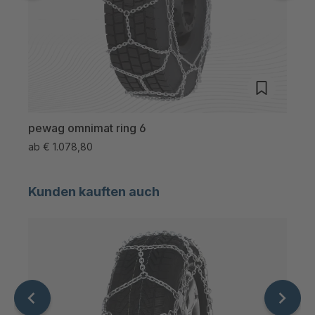
pewag omnimat ring 6
pew
ab
€ 1.078,80
ab
€
Kunden kauften auch