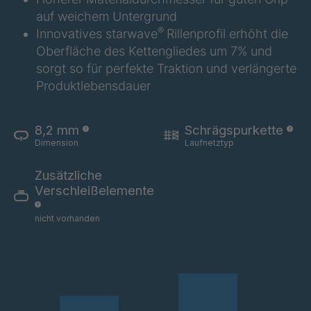
auf weichem Untergrund
A 02 SV
4034290
®
Innovatives starwave
Rillenprofil erhöht die
Oberfläche des Kettengliedes um 7% und
A 95 SV
4034318
sorgt so für perfekte Traktion und verlängerte
Produktlebensdauer
A 89 SV
4034377
A 148 8 SV
4034877
8,2 mm
Schrägspurkette
Dimension
Laufnetztyp
A 93 SV
4035152
Zusätzliche
A 155 8 SV
4037710
Verschleißelemente
nicht vorhanden
A 160 8 SV
4037712
A-SV/B 18648
4039303
A-SV 19417
4039501