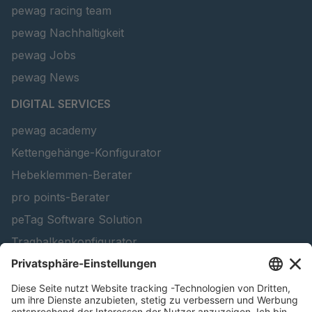
pewag racing team
pewag Nachhaltigkeit
pewag Jobs
pewag News
DIGITAL SERVICES
pewag academy
Kettengehänge-Konfigurator
Hebeklemmen-Berater
pro points-Berater
peTag Software Solution
Tragbalkenkonfigurator
Schneekettenkonfigurator - Firmenkunden
Schneekettenkonfigurator - Privatkunden
Forstprodukt finden