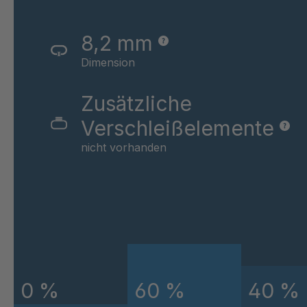
A 105 7 SV
8,2 mm
A 93 8 SV
Dimension
A-SV 38820
Zusätzliche
A-SV 38830
Verschleißelemente
A 83 7 SV
nicht vorhanden
A-SV 66572
A 99 8 SV
A 90 SV
A-SV 98756
0 %
60 %
40 %