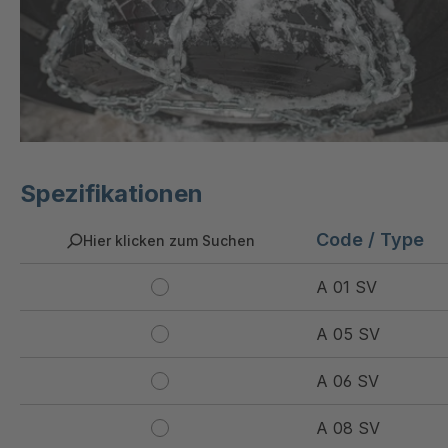
Spezifikationen
Code / Type
Hier klicken zum Suchen
A 01 SV
A 05 SV
A 06 SV
A 08 SV