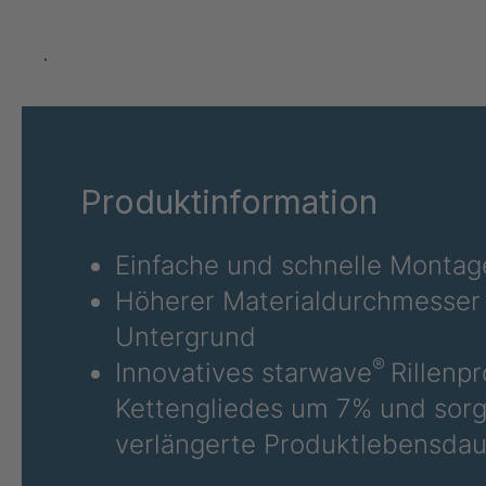
A 02 SV
A 95 SV
.
A 89 SV
A 148 8 SV
Produktinformation
A 93 SV
A 155 8 SV
Einfache und schnelle Montag
Höherer Materialdurchmesser 
A 160 8 SV
Untergrund
A-SV/B 18648
®
Innovatives starwave
Rillenp
Kettengliedes um 7% und sorgt
A-SV 19417
verlängerte Produktlebensdau
A 07 SV