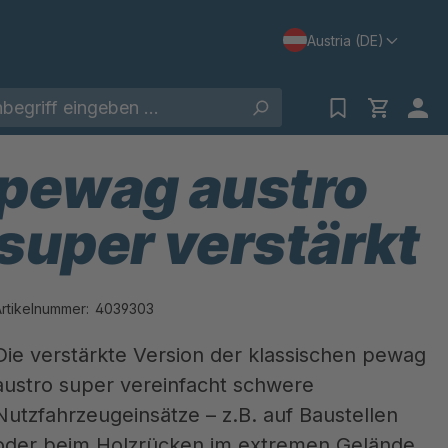
Austria (DE)
pewag austro
super verstärkt
Artikelnummer:
4039303
Die verstärkte Version der klassischen pewag
austro super vereinfacht schwere
Nutzfahrzeugeinsätze – z.B. auf Baustellen
oder beim Holzrücken im extremen Gelände.