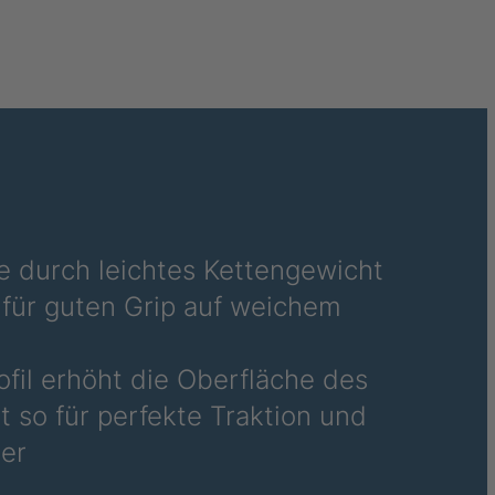
4034290
4034318
4034377
4034877
4035152
4037710
e durch leichtes Kettengewicht
für guten Grip auf weichem
4037712
4039303
rofil erhöht die Oberfläche des
 so für perfekte Traktion und
4039501
er
4039662