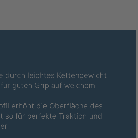
034290
034318
034377
034877
035152
037710
e durch leichtes Kettengewicht
für guten Grip auf weichem
037712
039303
rofil erhöht die Oberfläche des
 so für perfekte Traktion und
039501
er
039662