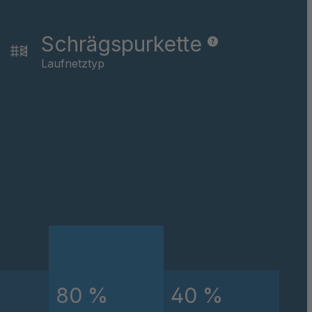
041171
Schrägspurkette
042863
Laufnetztyp
045084
045085
049382
265/70-17.5
050735
050765
063843
80 %
40 %
064991