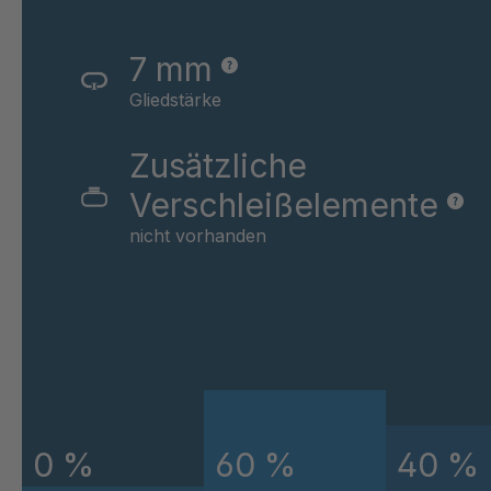
A 105 7 SV
4
7 mm
A 93 8 SV
4
Gliedstärke
A-SV 38820
4
Zusätzliche
A-SV 38830
4
Verschleißelemente
A 83 7 SV
4
nicht vorhanden
A-SV 66572
4
A 99 8 SV
4
A 90 SV
4
0 %
60 %
40 %
A-SV 98756
4