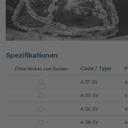
Spezifikationen
Code / Type
P
Hier klicken zum Suchen
A 01 SV
4
A 05 SV
4
A 06 SV
4
A 08 SV
4