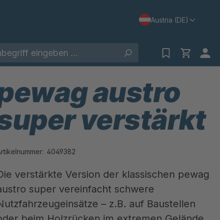
Austria (DE)
pewag austro
super verstärkt
Artikelnummer:
4049382
Die verstärkte Version der klassischen pewag
austro super vereinfacht schwere
Nutzfahrzeugeinsätze – z.B. auf Baustellen
oder beim Holzrücken im extremen Gelände.