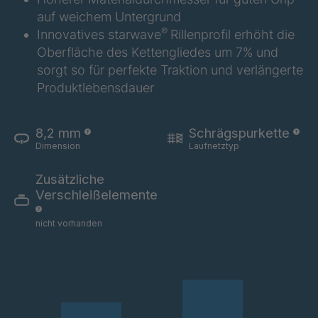
auf weichem Untergrund
A 02 SV
4034290
®
Innovatives starwave
Rillenprofil erhöht die
Oberfläche des Kettengliedes um 7% und
A 95 SV
4034318
sorgt so für perfekte Traktion und verlängerte
Produktlebensdauer
A 89 SV
4034377
A 148 8 SV
4034877
8,2 mm
Schrägspurkette
Dimension
Laufnetztyp
A 93 SV
4035152
Zusätzliche
A 155 8 SV
4037710
Verschleißelemente
nicht vorhanden
A 160 8 SV
4037712
A-SV/B 18648
4039303
A-SV 19417
4039501