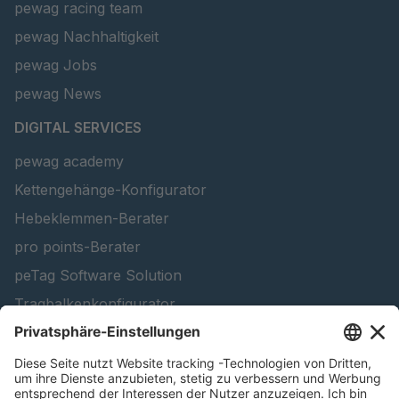
pewag racing team
pewag Nachhaltigkeit
pewag Jobs
pewag News
DIGITAL SERVICES
pewag academy
Kettengehänge-Konfigurator
Hebeklemmen-Berater
pro points-Berater
peTag Software Solution
Tragbalkenkonfigurator
Schneekettenkonfigurator - Firmenkunden
Schneekettenkonfigurator - Privatkunden
Forstprodukt finden