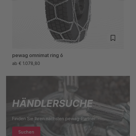
pewag omnimat ring 6
pew
ab
€ 1.078,80
ab
€
HÄNDLERSUCHE
Finden Sie Ihren nächsten pewag-Partner.
Suchen