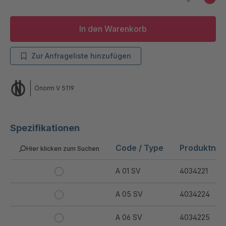
In den Warenkorb
Zur Anfrageliste hinzufügen
Önorm V 5119
Spezifikationen
Code / Type
Produktnu
Hier klicken zum Suchen
A 01 SV
4034221
A 05 SV
4034224
A 06 SV
4034225